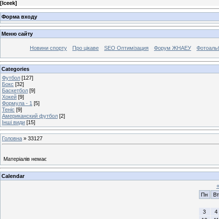
[
Iceek
]
Форма входу
Меню сайту
Новини спорту
Про цікаве
SEO Оптимізация
Форум ЖНАЕУ
Фотоаль
Categories
Футбол
[127]
Бокс
[32]
Баскетбол
[9]
Хокей
[9]
Формула - 1
[5]
Теніс
[9]
Американский футбол
[2]
Інші види
[15]
Головна
»
33127
Матеріалів немає
Calendar
Пн
Вт
3
4