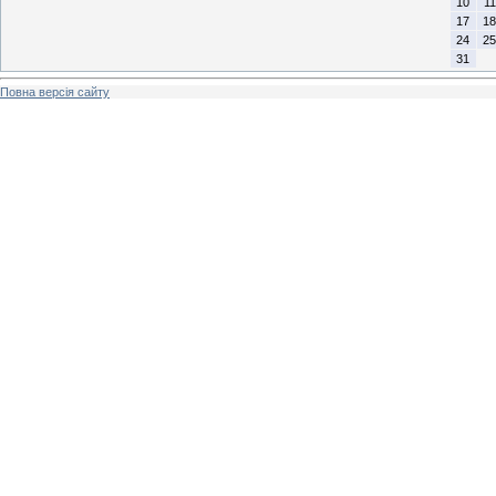
10
11
17
18
24
25
31
Повна версія сайту