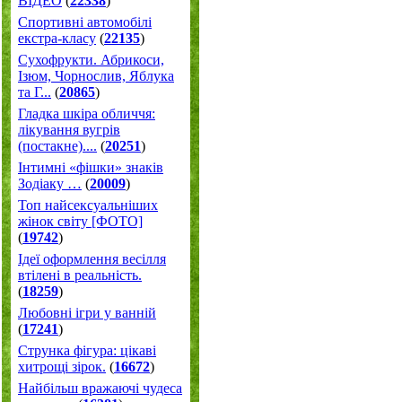
ВІДЕО
(
22338
)
Спортивні автомобілі
екстра-класу
(
22135
)
Cухофрукти. Абрикоси,
Ізюм, Чорнослив, Яблука
та Г...
(
20865
)
Гладка шкіра обличчя:
лікування вугрів
(постакне)....
(
20251
)
Інтимні «фішки» знаків
Зодіаку …
(
20009
)
Топ найсексуальніших
жінок світу [ФОТО]
(
19742
)
Ідеї оформлення весілля
втілені в реальність.
(
18259
)
Любовні ігри у ванній
(
17241
)
Струнка фігура: цікаві
хитрощі зірок.
(
16672
)
Найбільш вражаючі чудеса