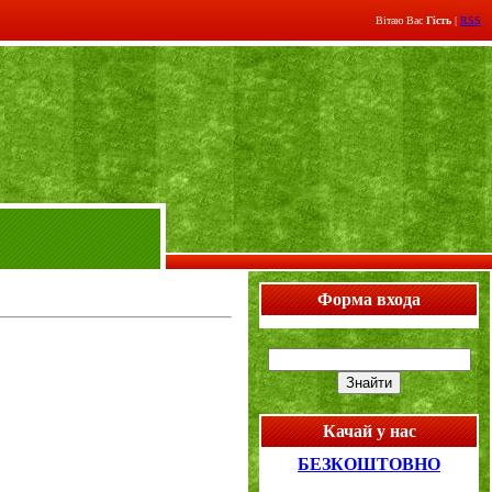
Вітаю Вас
Гість
|
RSS
Форма входа
Качай у нас
БЕЗКОШТОВНО