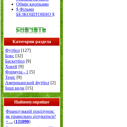
Обмін кнопками
$ Фільми
БЕЗКОШТОВНО $
Категории раздела
Футбол
[127]
Бокс
[32]
Баскетбол
[9]
Хокей
[9]
Формула - 1
[5]
Теніс
[9]
Американский футбол
[2]
Інші види
[15]
Найпопулярніше
Французький поцілунок:
як правильно цілуватися?
+ ...
(
131090
)