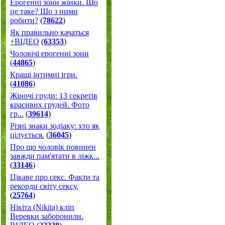
Ерогенні зони жінки. Що
це таке? Що з ними
робити?
(
78622
)
Як правильно качаться
+ВІДЕО
(
63353
)
Чоловічі ерогенні зони
(
44865
)
Кращі інтимні ігри.
(
41086
)
Жіночі груди: 13 секретів
красивих грудей. Фото
гр...
(
39614
)
Різні знаки зодіаку: хто як
цілується.
(
36045
)
Про що чоловік повинен
завжди пам'ятати в ліжк...
(
33146
)
Цікаве про секс. Факти та
рекорди світу сексу.
(
25764
)
Нікіта (Nikita) кліп
Веревки заборонили.