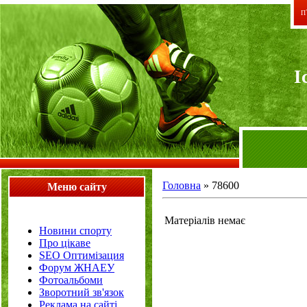
П`
I
Головна
»
78600
Меню сайту
Матеріалів немає
Новини спорту
Про цікаве
SEO Оптимізация
Форум ЖНАЕУ
Фотоальбоми
Зворотний зв'язок
Реклама на сайті