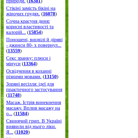
природи.
(
16381
)
Стікіні замість бікіні на
жіночих грудях.
(
16078
)
Сочна красуня диня:
корисні властивості та
калорій...
(
15854
)
Поношені, вицвілі й діряві
- джинси 80- х повернул...
(
13559
)
Секс зранку: плюси і
мінуси
(
13364
)
Освідчення в коханні
різними мовами.
(
13150
)
Зоряні весілля: ідеї для
практичного застосування
(
11748
)
Масаж. Істрія винекнення
масажу. Вплив масажу на
о...
(
11584
)
Свинячий грип. В Україні
виявили від нього ліки.
Я...
(
11020
)