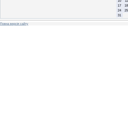
10
11
17
18
24
25
31
Повна версія сайту