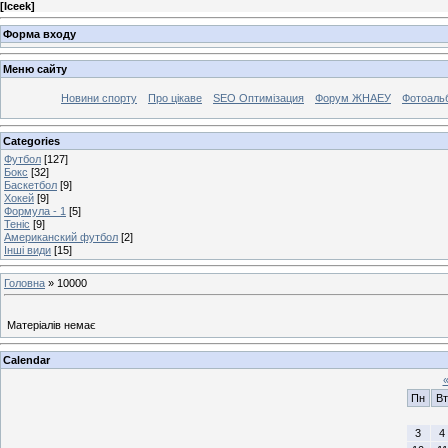
[
Iceek
]
Форма входу
Меню сайту
Новини спорту
Про цікаве
SEO Оптимізация
Форум ЖНАЕУ
Фотоаль
Categories
Футбол
[127]
Бокс
[32]
Баскетбол
[9]
Хокей
[9]
Формула - 1
[5]
Теніс
[9]
Американский футбол
[2]
Інші види
[15]
Головна
»
10000
Матеріалів немає
Calendar
Пн
Вт
3
4