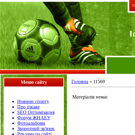
П`
I
Головна
»
11569
Меню сайту
Матеріалів немає
Новини спорту
Про цікаве
SEO Оптимізация
Форум ЖНАЕУ
Фотоальбоми
Зворотний зв'язок
Реклама на сайті