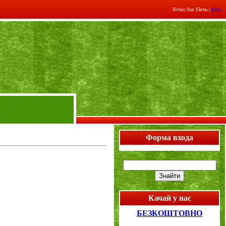
Вітаю Вас
Гість
|
RSS
Форма входа
Качай у нас
БЕЗКОШТОВНО