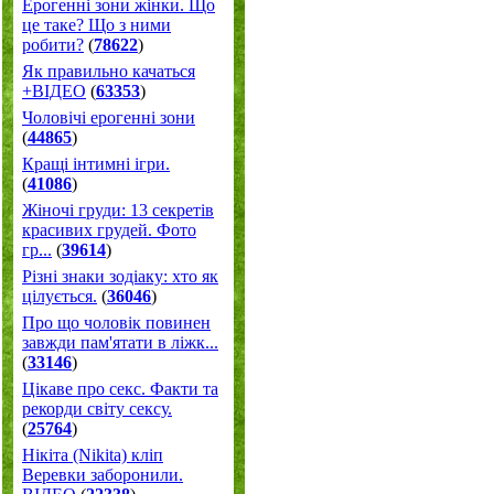
Ерогенні зони жінки. Що
це таке? Що з ними
робити?
(
78622
)
Як правильно качаться
+ВІДЕО
(
63353
)
Чоловічі ерогенні зони
(
44865
)
Кращі інтимні ігри.
(
41086
)
Жіночі груди: 13 секретів
красивих грудей. Фото
гр...
(
39614
)
Різні знаки зодіаку: хто як
цілується.
(
36046
)
Про що чоловік повинен
завжди пам'ятати в ліжк...
(
33146
)
Цікаве про секс. Факти та
рекорди світу сексу.
(
25764
)
Нікіта (Nikita) кліп
Веревки заборонили.