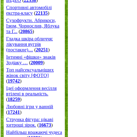
ВІДЕО
(
22338
)
Спортивні автомобілі
екстра-класу
(
22135
)
Cухофрукти. Абрикоси,
Ізюм, Чорнослив, Яблука
та Г...
(
20865
)
Гладка шкіра обличчя:
лікування вугрів
(постакне)....
(
20251
)
Інтимні «фішки» знаків
Зодіаку …
(
20009
)
Топ найсексуальніших
жінок світу [ФОТО]
(
19742
)
Ідеї оформлення весілля
втілені в реальність.
(
18259
)
Любовні ігри у ванній
(
17241
)
Струнка фігура: цікаві
хитрощі зірок.
(
16673
)
Найбільш вражаючі чудеса