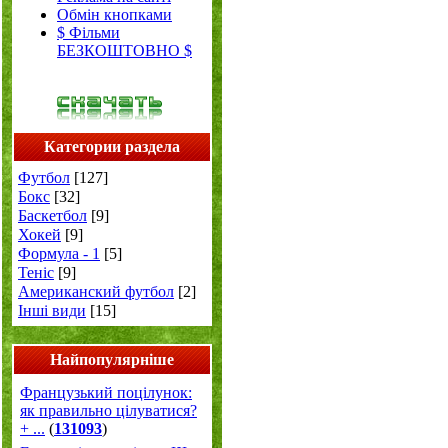
Обмін кнопками
$ Фільми
БЕЗКОШТОВНО $
Категории раздела
Футбол
[127]
Бокс
[32]
Баскетбол
[9]
Хокей
[9]
Формула - 1
[5]
Теніс
[9]
Американский футбол
[2]
Інші види
[15]
Найпопулярніше
Французький поцілунок:
як правильно цілуватися?
+ ...
(
131093
)