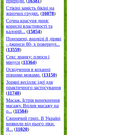
природи.
(
16381
)
Стікіні замість бікіні на
жіночих грудях.
(
16078
)
Сочна красуня диня:
корисні властивості та
калорій...
(
15854
)
Поношені, вицвілі й діряві
- джинси 80- х повернул...
(
13559
)
Секс зранку: плюси і
мінуси
(
13364
)
Освідчення в коханні
різними мовами.
(
13150
)
Зоряні весілля: ідеї для
практичного застосування
(
11748
)
Масаж. Істрія винекнення
масажу. Вплив масажу на
о...
(
11584
)
Свинячий грип. В Україні
виявили від нього ліки.
Я...
(
11020
)