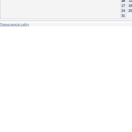
10
11
17
18
24
25
31
Повна версія сайту