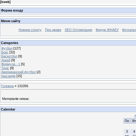
[
Iceek
]
Форма входу
Меню сайту
Новини спорту
Про цікаве
SEO Оптимізация
Форум ЖНАЕУ
Фотоаль
Categories
Футбол
[127]
Бокс
[32]
Баскетбол
[9]
Хокей
[9]
Формула - 1
[5]
Теніс
[9]
Американский футбол
[2]
Інші види
[15]
Головна
»
131056
Матеріалів немає
Calendar
Пн
Вт
3
4