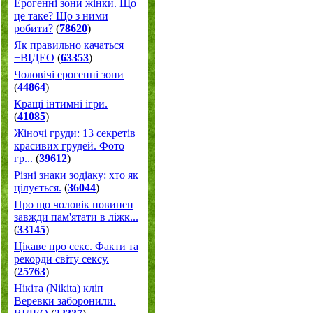
Ерогенні зони жінки. Що
це таке? Що з ними
робити?
(
78620
)
Як правильно качаться
+ВІДЕО
(
63353
)
Чоловічі ерогенні зони
(
44864
)
Кращі інтимні ігри.
(
41085
)
Жіночі груди: 13 секретів
красивих грудей. Фото
гр...
(
39612
)
Різні знаки зодіаку: хто як
цілується.
(
36044
)
Про що чоловік повинен
завжди пам'ятати в ліжк...
(
33145
)
Цікаве про секс. Факти та
рекорди світу сексу.
(
25763
)
Нікіта (Nikita) кліп
Веревки заборонили.