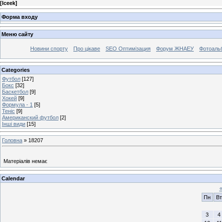
[
Iceek
]
Форма входу
Меню сайту
Новини спорту
Про цікаве
SEO Оптимізация
Форум ЖНАЕУ
Фотоаль
Categories
Футбол
[127]
Бокс
[32]
Баскетбол
[9]
Хокей
[9]
Формула - 1
[5]
Теніс
[9]
Американский футбол
[2]
Інші види
[15]
Головна
»
18207
Матеріалів немає
Calendar
Пн
Вт
3
4