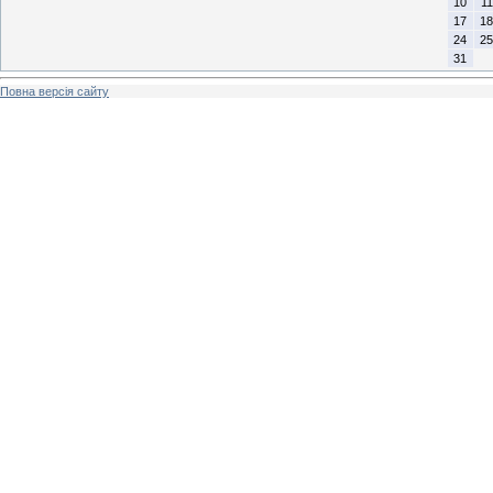
10
11
17
18
24
25
31
Повна версія сайту