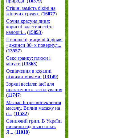
природи.
(
16379
)
Стікіні замість бікіні на
жіночих грудях.
(
16077
)
Сочна красуня диня:
корисні властивості та
калорій...
(
15853
)
Поношені, вицвілі й діряві
- джинси 80- х повернул...
(
13557
)
Секс зранку: плюси і
мінуси
(
13363
)
Освідчення в коханні
різними мовами.
(
13149
)
Зоряні весілля: ідеї для
практичного застосування
(
11747
)
Масаж. Істрія винекнення
масажу. Вплив масажу на
о...
(
11582
)
Свинячий грип. В Україні
виявили від нього ліки.
Я...
(
11018
)