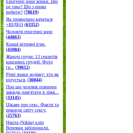
Ерогенні зони жінки. Що
це таке? Що з ними
робити?
(
78619
)
Як правильно качаться
+ВІДЕО
(
63352
)
Чоловічі ерогенні зони
(
44863
)
Кращі інтимні ігри.
(
41084
)
Жіночі груди: 13 секретів
красивих грудей. Фото
гр...
(
39612
)
Різні знаки зодіаку: хто як
цілується.
(
36044
)
Про що чоловік повинен
завжди пам'ятати в ліжк...
(
33145
)
Цікаве про секс. Факти та
рекорди світу сексу.
(
25763
)
Нікіта (Nikita) кліп
Веревки заборонили.