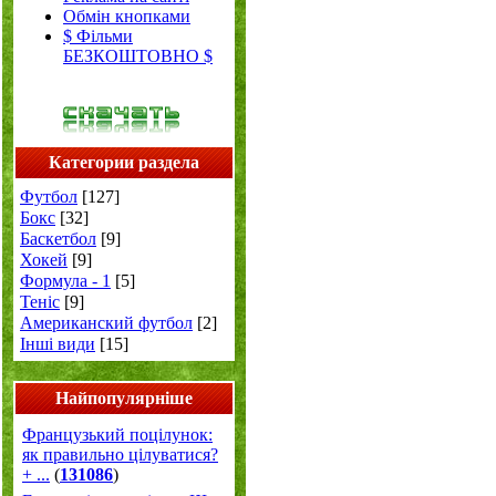
Обмін кнопками
$ Фільми
БЕЗКОШТОВНО $
Категории раздела
Футбол
[127]
Бокс
[32]
Баскетбол
[9]
Хокей
[9]
Формула - 1
[5]
Теніс
[9]
Американский футбол
[2]
Інші види
[15]
Найпопулярніше
Французький поцілунок:
як правильно цілуватися?
+ ...
(
131086
)