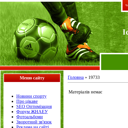
Че
I
Головна
»
19733
Меню сайту
Матеріалів немає
Новини спорту
Про цікаве
SEO Оптимізация
Форум ЖНАЕУ
Фотоальбоми
Зворотний зв'язок
Реклама на сайті