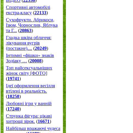
ВІДЕО
(
22336
)
Спортивні автомобілі
екстра-класу
(
22133
)
Cухофрукти. Абрикоси,
Ізюм, Чорнослив, Яблука
та Г...
(
20863
)
Гладка шкіра обличчя:
лікування вугрів
(постакне)....
(
20249
)
Інтимні «фішки» знаків
Зодіаку …
(
20008
)
Топ найсексуальніших
жінок світу [ФОТО]
(
19741
)
Ідеї оформлення весілля
втілені в реальність.
(
18258
)
Любовні ігри у ванній
(
17240
)
Струнка фігура: цікаві
хитрощі зірок.
(
16671
)
Найбільш вражаючі чудеса