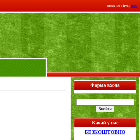
Вітаю Вас
Гість
|
RSS
Форма входа
Качай у нас
БЕЗКОШТОВНО