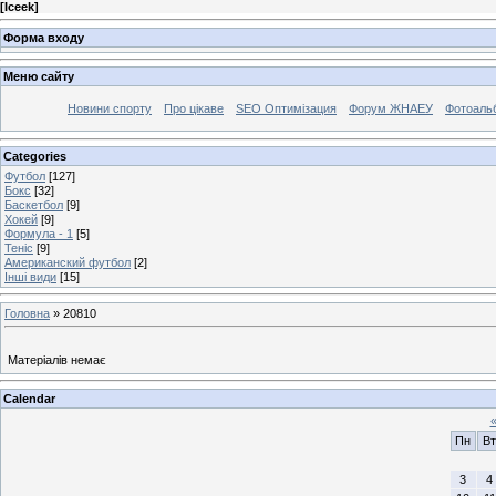
[
Iceek
]
Форма входу
Меню сайту
Новини спорту
Про цікаве
SEO Оптимізация
Форум ЖНАЕУ
Фотоаль
Categories
Футбол
[127]
Бокс
[32]
Баскетбол
[9]
Хокей
[9]
Формула - 1
[5]
Теніс
[9]
Американский футбол
[2]
Інші види
[15]
Головна
»
20810
Матеріалів немає
Calendar
Пн
Вт
3
4