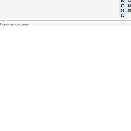
10
11
17
18
24
25
31
Повна версія сайту