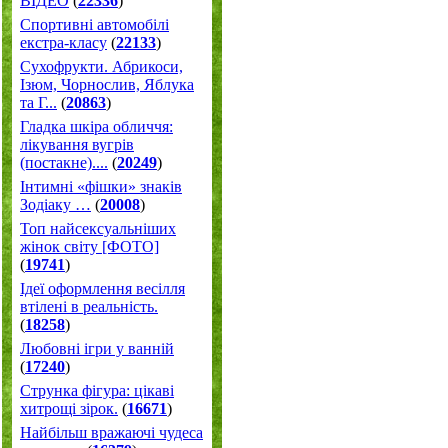
ВІДЕО
(
22336
)
Спортивні автомобілі
екстра-класу
(
22133
)
Cухофрукти. Абрикоси,
Ізюм, Чорнослив, Яблука
та Г...
(
20863
)
Гладка шкіра обличчя:
лікування вугрів
(постакне)....
(
20249
)
Інтимні «фішки» знаків
Зодіаку …
(
20008
)
Топ найсексуальніших
жінок світу [ФОТО]
(
19741
)
Ідеї оформлення весілля
втілені в реальність.
(
18258
)
Любовні ігри у ванній
(
17240
)
Струнка фігура: цікаві
хитрощі зірок.
(
16671
)
Найбільш вражаючі чудеса