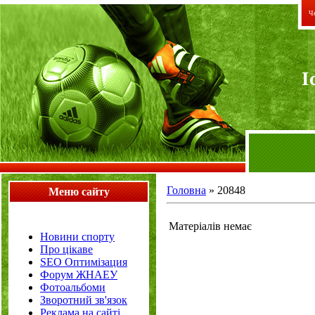
Че
I
Головна
»
20848
Меню сайту
Матеріалів немає
Новини спорту
Про цікаве
SEO Оптимізация
Форум ЖНАЕУ
Фотоальбоми
Зворотний зв'язок
Реклама на сайті