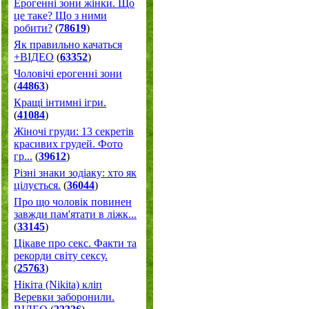
Ерогенні зони жінки. Що
це таке? Що з ними
робити?
(
78619
)
Як правильно качаться
+ВІДЕО
(
63352
)
Чоловічі ерогенні зони
(
44863
)
Кращі інтимні ігри.
(
41084
)
Жіночі груди: 13 секретів
красивих грудей. Фото
гр...
(
39612
)
Різні знаки зодіаку: хто як
цілується.
(
36044
)
Про що чоловік повинен
завжди пам'ятати в ліжк...
(
33145
)
Цікаве про секс. Факти та
рекорди світу сексу.
(
25763
)
Нікіта (Nikita) кліп
Веревки заборонили.