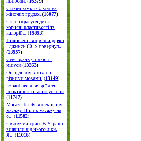
природи.
(
16379
)
Стікіні замість бікіні на
жіночих грудях.
(
16077
)
Сочна красуня диня:
корисні властивості та
калорій...
(
15853
)
Поношені, вицвілі й діряві
- джинси 80- х повернул...
(
13557
)
Секс зранку: плюси і
мінуси
(
13363
)
Освідчення в коханні
різними мовами.
(
13149
)
Зоряні весілля: ідеї для
практичного застосування
(
11747
)
Масаж. Істрія винекнення
масажу. Вплив масажу на
о...
(
11582
)
Свинячий грип. В Україні
виявили від нього ліки.
Я...
(
11018
)