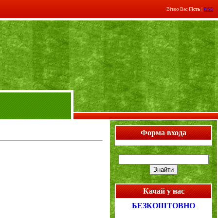
Вітаю Вас
Гість
|
RSS
Форма входа
Качай у нас
БЕЗКОШТОВНО