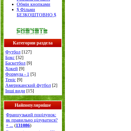
Обмін кнопками
$ Фільми
БЕЗКОШТОВНО $
Категории раздела
Футбол
[127]
Бокс
[32]
Баскетбол
[9]
Хокей
[9]
Формула - 1
[5]
Теніс
[9]
Американский футбол
[2]
Інші види
[15]
Найпопулярніше
Французький поцілунок:
як правильно цілуватися?
+ ...
(
131086
)