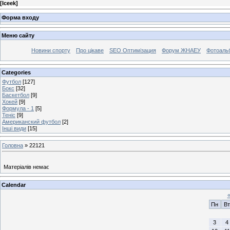
[
Iceek
]
Форма входу
Меню сайту
Новини спорту
Про цікаве
SEO Оптимізация
Форум ЖНАЕУ
Фотоаль
Categories
Футбол
[127]
Бокс
[32]
Баскетбол
[9]
Хокей
[9]
Формула - 1
[5]
Теніс
[9]
Американский футбол
[2]
Інші види
[15]
Головна
»
22121
Матеріалів немає
Calendar
Пн
Вт
3
4