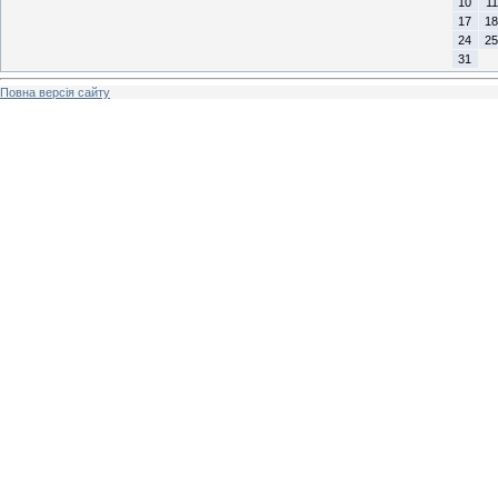
10
11
17
18
24
25
31
Повна версія сайту