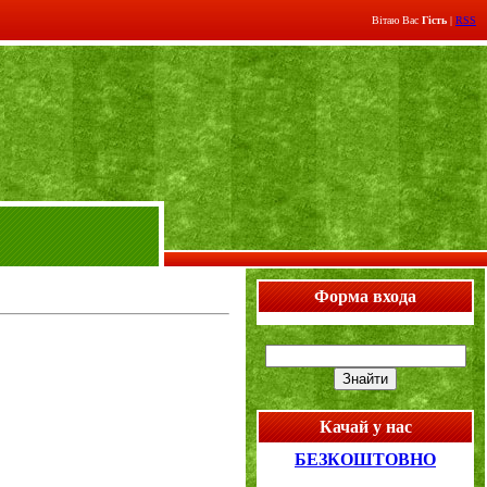
Вітаю Вас
Гість
|
RSS
Форма входа
Качай у нас
БЕЗКОШТОВНО