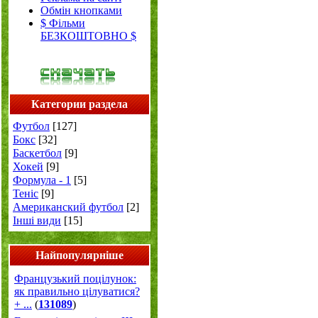
Обмін кнопками
$ Фільми
БЕЗКОШТОВНО $
Категории раздела
Футбол
[127]
Бокс
[32]
Баскетбол
[9]
Хокей
[9]
Формула - 1
[5]
Теніс
[9]
Американский футбол
[2]
Інші види
[15]
Найпопулярніше
Французький поцілунок:
як правильно цілуватися?
+ ...
(
131089
)