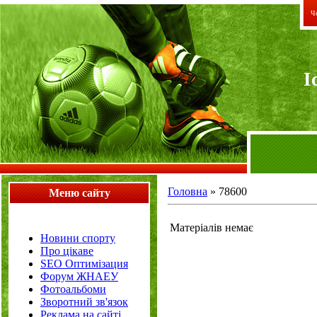
Че
I
Головна
»
78600
Меню сайту
Матеріалів немає
Новини спорту
Про цікаве
SEO Оптимізация
Форум ЖНАЕУ
Фотоальбоми
Зворотний зв'язок
Реклама на сайті