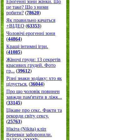
Ерогенні зони жінки. Що
це таке? Що з ними
робити?
(
78620
)
Як правильно качаться
+ВІДЕО
(
63353
)
Чоловічі ерогенні зони
(
44864
)
Кращі інтимні ігри.
(
41085
)
Жіночі груди: 13 секретів
красивих грудей. Фото
гр...
(
39612
)
Різні знаки зодіаку: хто як
цілується.
(
36044
)
Про що чоловік повинен
завжди пам'ятати в ліжк...
(
33145
)
Цікаве про секс. Факти та
рекорди світу сексу.
(
25763
)
Нікіта (Nikita) кліп
Веревки заборонили.