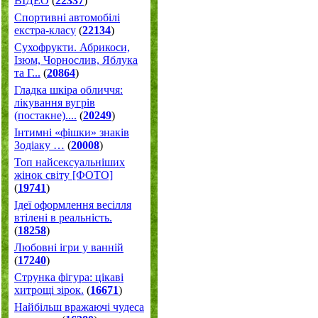
ВІДЕО
(
22337
)
Спортивні автомобілі
екстра-класу
(
22134
)
Cухофрукти. Абрикоси,
Ізюм, Чорнослив, Яблука
та Г...
(
20864
)
Гладка шкіра обличчя:
лікування вугрів
(постакне)....
(
20249
)
Інтимні «фішки» знаків
Зодіаку …
(
20008
)
Топ найсексуальніших
жінок світу [ФОТО]
(
19741
)
Ідеї оформлення весілля
втілені в реальність.
(
18258
)
Любовні ігри у ванній
(
17240
)
Струнка фігура: цікаві
хитрощі зірок.
(
16671
)
Найбільш вражаючі чудеса