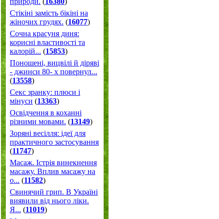
природи.
(
16380
)
Стікіні замість бікіні на
жіночих грудях.
(
16077
)
Сочна красуня диня:
корисні властивості та
калорій...
(
15853
)
Поношені, вицвілі й діряві
- джинси 80- х повернул...
(
13558
)
Секс зранку: плюси і
мінуси
(
13363
)
Освідчення в коханні
різними мовами.
(
13149
)
Зоряні весілля: ідеї для
практичного застосування
(
11747
)
Масаж. Істрія винекнення
масажу. Вплив масажу на
о...
(
11582
)
Свинячий грип. В Україні
виявили від нього ліки.
Я...
(
11019
)