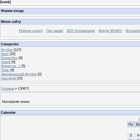
[
Iceek
]
Форма входу
Меню сайту
Новини спорту
Про цікаве
SEO Оптимізация
Форум ЖНАЕУ
Фотоаль
Categories
Футбол
[127]
Бокс
[32]
Баскетбол
[9]
Хокей
[9]
Формула - 1
[5]
Теніс
[9]
Американский футбол
[2]
Інші види
[15]
Головна
»
130872
Матеріалів немає
Calendar
Пн
Вт
3
4