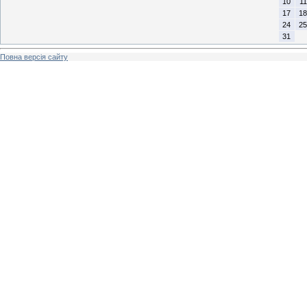
10
11
17
18
24
25
31
Повна версія сайту