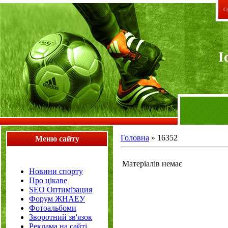
Су
I
Головна
»
16352
Меню сайту
Матеріалів немає
Новини спорту
Про цікаве
SEO Оптимізация
Форум ЖНАЕУ
Фотоальбоми
Зворотний зв'язок
Реклама на сайті