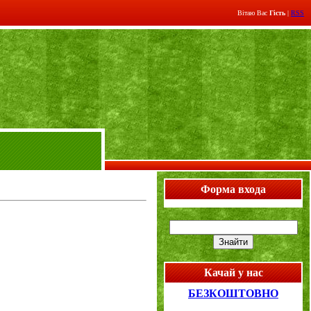
Вітаю Вас
Гість
|
RSS
Форма входа
Качай у нас
БЕЗКОШТОВНО