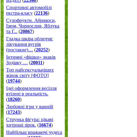
ВІДЕО
(
22340
)
Спортивні автомобілі
екстра-класу
(
22136
)
Cухофрукти. Абрикоси,
Ізюм, Чорнослив, Яблука
та Г...
(
20867
)
Гладка шкіра обличчя:
лікування вугрів
(постакне)....
(
20252
)
Інтимні «фішки» знаків
Зодіаку …
(
20011
)
Топ найсексуальніших
жінок світу [ФОТО]
(
19744
)
Ідеї оформлення весілля
втілені в реальність.
(
18260
)
Любовні ігри у ванній
(
17243
)
Струнка фігура: цікаві
хитрощі зірок.
(
16674
)
Найбільш вражаючі чудеса