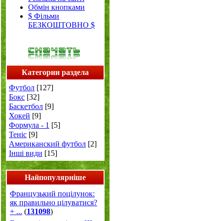
Обмін кнопками
$ Фільми
БЕЗКОШТОВНО $
Категории раздела
Футбол
[127]
Бокс
[32]
Баскетбол
[9]
Хокей
[9]
Формула - 1
[5]
Теніс
[9]
Американский футбол
[2]
Інші види
[15]
Найпопулярніше
Французький поцілунок:
як правильно цілуватися?
+ ...
(
131098
)