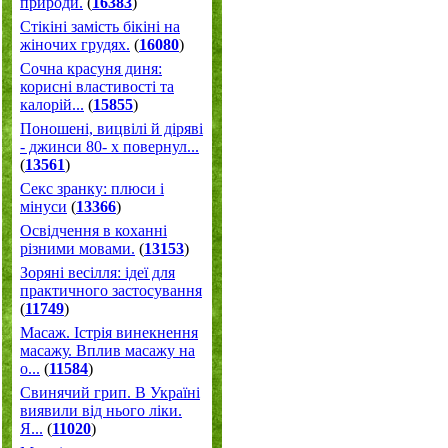
природи.
(
16383
)
Стікіні замість бікіні на
жіночих грудях.
(
16080
)
Сочна красуня диня:
корисні властивості та
калорій...
(
15855
)
Поношені, вицвілі й діряві
- джинси 80- х повернул...
(
13561
)
Секс зранку: плюси і
мінуси
(
13366
)
Освідчення в коханні
різними мовами.
(
13153
)
Зоряні весілля: ідеї для
практичного застосування
(
11749
)
Масаж. Істрія винекнення
масажу. Вплив масажу на
о...
(
11584
)
Свинячий грип. В Україні
виявили від нього ліки.
Я...
(
11020
)