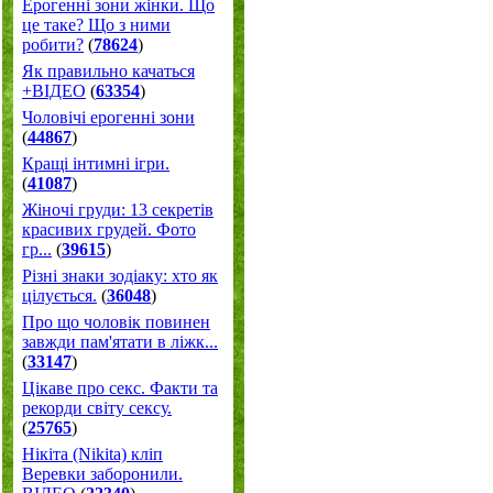
Ерогенні зони жінки. Що
це таке? Що з ними
робити?
(
78624
)
Як правильно качаться
+ВІДЕО
(
63354
)
Чоловічі ерогенні зони
(
44867
)
Кращі інтимні ігри.
(
41087
)
Жіночі груди: 13 секретів
красивих грудей. Фото
гр...
(
39615
)
Різні знаки зодіаку: хто як
цілується.
(
36048
)
Про що чоловік повинен
завжди пам'ятати в ліжк...
(
33147
)
Цікаве про секс. Факти та
рекорди світу сексу.
(
25765
)
Нікіта (Nikita) кліп
Веревки заборонили.