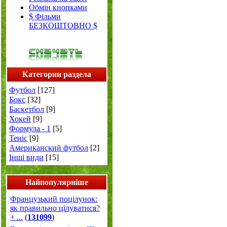
Обмін кнопками
$ Фільми
БЕЗКОШТОВНО $
Категории раздела
Футбол
[127]
Бокс
[32]
Баскетбол
[9]
Хокей
[9]
Формула - 1
[5]
Теніс
[9]
Американский футбол
[2]
Інші види
[15]
Найпопулярніше
Французький поцілунок:
як правильно цілуватися?
+ ...
(
131099
)