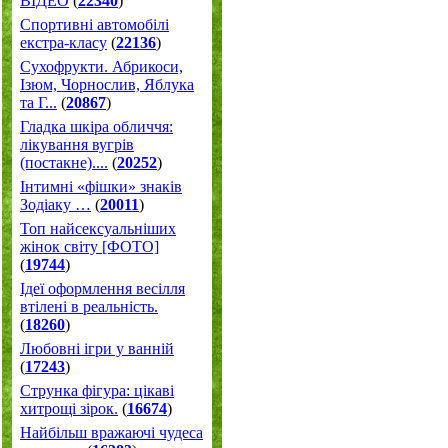
ВІДЕО
(
22340
)
Спортивні автомобілі
екстра-класу
(
22136
)
Cухофрукти. Абрикоси,
Ізюм, Чорнослив, Яблука
та Г...
(
20867
)
Гладка шкіра обличчя:
лікування вугрів
(постакне)....
(
20252
)
Інтимні «фішки» знаків
Зодіаку …
(
20011
)
Топ найсексуальніших
жінок світу [ФОТО]
(
19744
)
Ідеї оформлення весілля
втілені в реальність.
(
18260
)
Любовні ігри у ванній
(
17243
)
Струнка фігура: цікаві
хитрощі зірок.
(
16674
)
Найбільш вражаючі чудеса