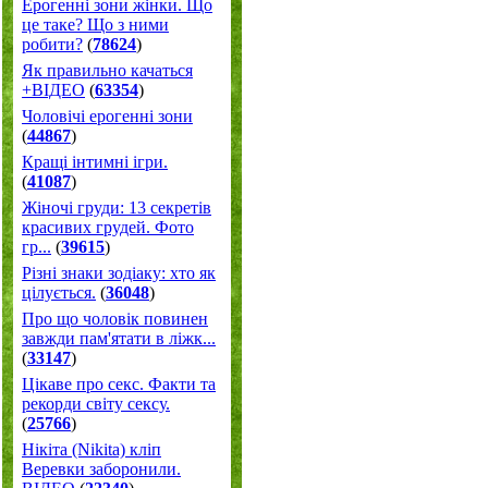
Ерогенні зони жінки. Що
це таке? Що з ними
робити?
(
78624
)
Як правильно качаться
+ВІДЕО
(
63354
)
Чоловічі ерогенні зони
(
44867
)
Кращі інтимні ігри.
(
41087
)
Жіночі груди: 13 секретів
красивих грудей. Фото
гр...
(
39615
)
Різні знаки зодіаку: хто як
цілується.
(
36048
)
Про що чоловік повинен
завжди пам'ятати в ліжк...
(
33147
)
Цікаве про секс. Факти та
рекорди світу сексу.
(
25766
)
Нікіта (Nikita) кліп
Веревки заборонили.