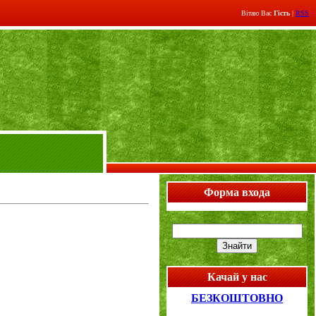
Вітаю Вас
Гість
|
RSS
Форма входа
Качай у нас
БЕЗКОШТОВНО