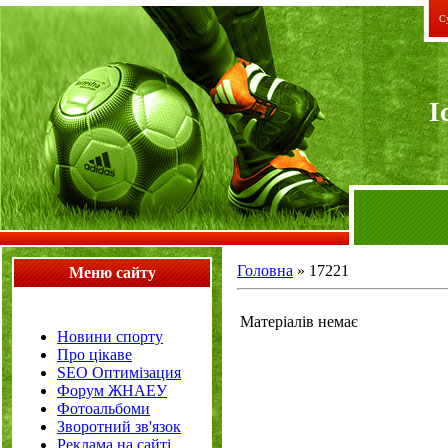
Су
I
Головна
»
17221
Меню сайту
Матеріалів немає
Новини спорту
Про цікаве
SEO Оптимізация
Форум ЖНАЕУ
Фотоальбоми
Зворотний зв'язок
Реклама на сайті