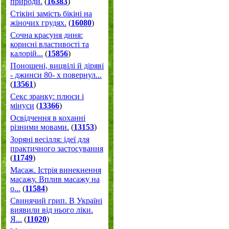
природи.
(
16383
)
Стікіні замість бікіні на
жіночих грудях.
(
16080
)
Сочна красуня диня:
корисні властивості та
калорій...
(
15856
)
Поношені, вицвілі й діряві
- джинси 80- х повернул...
(
13561
)
Секс зранку: плюси і
мінуси
(
13366
)
Освідчення в коханні
різними мовами.
(
13153
)
Зоряні весілля: ідеї для
практичного застосування
(
11749
)
Масаж. Істрія винекнення
масажу. Вплив масажу на
о...
(
11584
)
Свинячий грип. В Україні
виявили від нього ліки.
Я...
(
11020
)