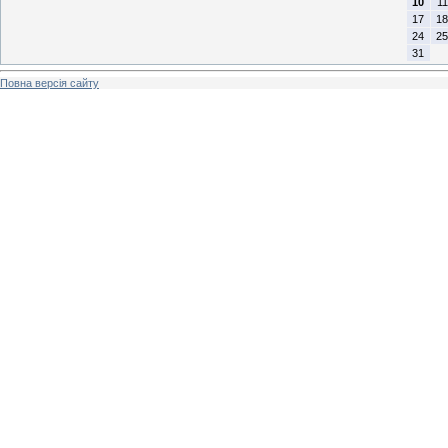
10
11
17
18
24
25
31
Повна версія сайту