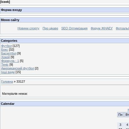
[
Iceek
]
Форма входу
Меню сайту
Новини спорту
Про цікаве
SEO Оптимізация
Форум ЖНАЕУ
Фотоаль
Categories
Футбол
[127]
Бокс
[32]
Баскетбол
[9]
Хокей
[9]
Формула - 1
[5]
Теніс
[9]
Американский футбол
[2]
Інші види
[15]
Головна
»
33127
Матеріалів немає
Calendar
Пн
Вт
3
4