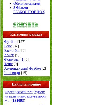
Обмін кнопками
$ Фільми
БЕЗКОШТОВНО $
Категории раздела
Футбол
[127]
Бокс
[32]
Баскетбол
[9]
Хокей
[9]
Формула - 1
[5]
Теніс
[9]
Американский футбол
[2]
Інші види
[15]
Найпопулярніше
Французький поцілунок:
як правильно цілуватися?
+ ...
(
131093
)