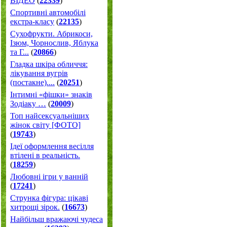
ВІДЕО
(
22339
)
Спортивні автомобілі
екстра-класу
(
22135
)
Cухофрукти. Абрикоси,
Ізюм, Чорнослив, Яблука
та Г...
(
20866
)
Гладка шкіра обличчя:
лікування вугрів
(постакне)....
(
20251
)
Інтимні «фішки» знаків
Зодіаку …
(
20009
)
Топ найсексуальніших
жінок світу [ФОТО]
(
19743
)
Ідеї оформлення весілля
втілені в реальність.
(
18259
)
Любовні ігри у ванній
(
17241
)
Струнка фігура: цікаві
хитрощі зірок.
(
16673
)
Найбільш вражаючі чудеса