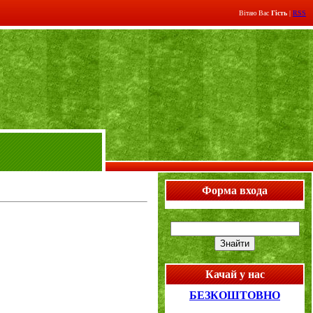
Вітаю Вас
Гість
|
RSS
Форма входа
Качай у нас
БЕЗКОШТОВНО