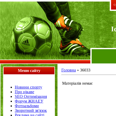
Су
I
Головна
»
36033
Меню сайту
Матеріалів немає
Новини спорту
Про цікаве
SEO Оптимізация
Форум ЖНАЕУ
Фотоальбоми
Зворотний зв'язок
Реклама на сайті