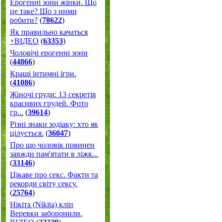
Ерогенні зони жінки. Що
це таке? Що з ними
робити?
(
78622
)
Як правильно качаться
+ВІДЕО
(
63353
)
Чоловічі ерогенні зони
(
44866
)
Кращі інтимні ігри.
(
41086
)
Жіночі груди: 13 секретів
красивих грудей. Фото
гр...
(
39614
)
Різні знаки зодіаку: хто як
цілується.
(
36047
)
Про що чоловік повинен
завжди пам'ятати в ліжк...
(
33146
)
Цікаве про секс. Факти та
рекорди світу сексу.
(
25764
)
Нікіта (Nikita) кліп
Веревки заборонили.