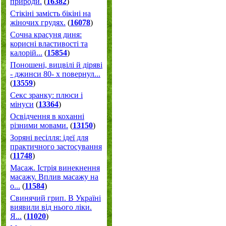
природи.
(
16382
)
Стікіні замість бікіні на
жіночих грудях.
(
16078
)
Сочна красуня диня:
корисні властивості та
калорій...
(
15854
)
Поношені, вицвілі й діряві
- джинси 80- х повернул...
(
13559
)
Секс зранку: плюси і
мінуси
(
13364
)
Освідчення в коханні
різними мовами.
(
13150
)
Зоряні весілля: ідеї для
практичного застосування
(
11748
)
Масаж. Істрія винекнення
масажу. Вплив масажу на
о...
(
11584
)
Свинячий грип. В Україні
виявили від нього ліки.
Я...
(
11020
)