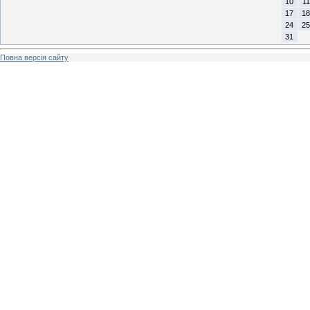
10
11
17
18
24
25
31
Повна версія сайту