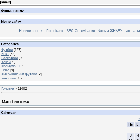
[
Iceek
]
Форма входу
Меню сайту
Новини спорту
Про цікаве
SEO Оптимізация
Форум ЖНАЕУ
Фотоаль
Categories
Футбол
[127]
Бокс
[32]
Баскетбол
[9]
Хокей
[9]
Формула - 1
[5]
Теніс
[9]
Американский футбол
[2]
Інші види
[15]
Головна
»
11002
Матеріалів немає
Calendar
Пн
Вт
3
4