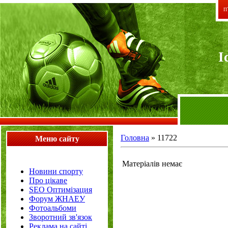
П`
I
Головна
»
11722
Меню сайту
Матеріалів немає
Новини спорту
Про цікаве
SEO Оптимізация
Форум ЖНАЕУ
Фотоальбоми
Зворотний зв'язок
Реклама на сайті