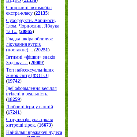
ВІДЕО
(
22338
)
Спортивні автомобілі
екстра-класу
(
22135
)
Cухофрукти. Абрикоси,
Ізюм, Чорнослив, Яблука
та Г...
(
20865
)
Гладка шкіра обличчя:
лікування вугрів
(постакне)....
(
20251
)
Інтимні «фішки» знаків
Зодіаку …
(
20009
)
Топ найсексуальніших
жінок світу [ФОТО]
(
19742
)
Ідеї оформлення весілля
втілені в реальність.
(
18259
)
Любовні ігри у ванній
(
17241
)
Струнка фігура: цікаві
хитрощі зірок.
(
16673
)
Найбільш вражаючі чудеса