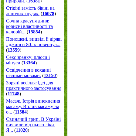
природи.
(
16381
)
Стікіні замість бікіні на
жіночих грудях.
(
16078
)
Сочна красуня диня:
корисні властивості та
калорій...
(
15854
)
Поношені, вицвілі й діряві
- джинси 80- х повернул...
(
13559
)
Секс зранку: плюси і
мінуси
(
13364
)
Освідчення в коханні
різними мовами.
(
13150
)
Зоряні весілля: ідеї для
практичного застосування
(
11748
)
Масаж. Істрія винекнення
масажу. Вплив масажу на
о...
(
11584
)
Свинячий грип. В Україні
виявили від нього ліки.
Я...
(
11020
)