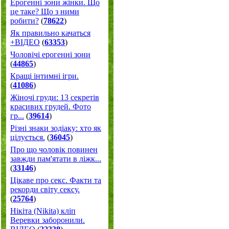
Ерогенні зони жінки. Що
це таке? Що з ними
робити?
(
78622
)
Як правильно качаться
+ВІДЕО
(
63353
)
Чоловічі ерогенні зони
(
44865
)
Кращі інтимні ігри.
(
41086
)
Жіночі груди: 13 секретів
красивих грудей. Фото
гр...
(
39614
)
Різні знаки зодіаку: хто як
цілується.
(
36045
)
Про що чоловік повинен
завжди пам'ятати в ліжк...
(
33146
)
Цікаве про секс. Факти та
рекорди світу сексу.
(
25764
)
Нікіта (Nikita) кліп
Веревки заборонили.