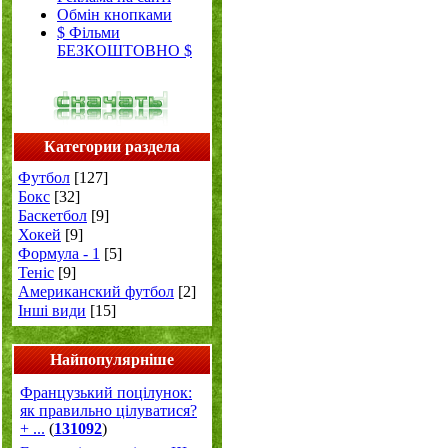
Обмін кнопками
$ Фільми
БЕЗКОШТОВНО $
Категории раздела
Футбол
[127]
Бокс
[32]
Баскетбол
[9]
Хокей
[9]
Формула - 1
[5]
Теніс
[9]
Американский футбол
[2]
Інші види
[15]
Найпопулярніше
Французький поцілунок:
як правильно цілуватися?
+ ...
(
131092
)