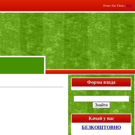
Вітаю Вас
Гість
|
RSS
Форма входа
Качай у нас
БЕЗКОШТОВНО