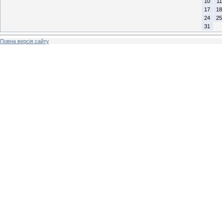
10
11
17
18
24
25
31
Повна версія сайту