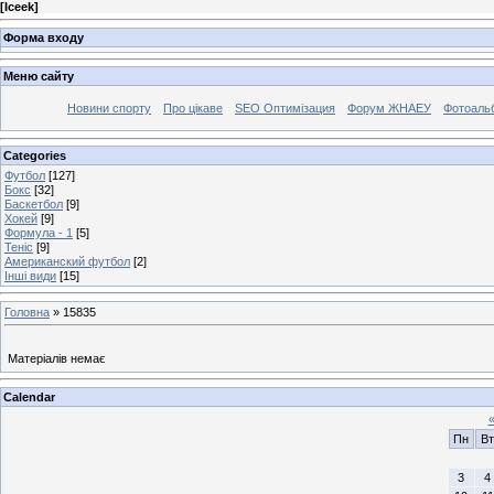
[
Iceek
]
Форма входу
Меню сайту
Новини спорту
Про цікаве
SEO Оптимізация
Форум ЖНАЕУ
Фотоаль
Categories
Футбол
[127]
Бокс
[32]
Баскетбол
[9]
Хокей
[9]
Формула - 1
[5]
Теніс
[9]
Американский футбол
[2]
Інші види
[15]
Головна
»
15835
Матеріалів немає
Calendar
Пн
Вт
3
4