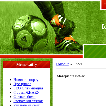
П`
I
Головна
»
17221
Меню сайту
Матеріалів немає
Новини спорту
Про цікаве
SEO Оптимізация
Форум ЖНАЕУ
Фотоальбоми
Зворотний зв'язок
Реклама на сайті