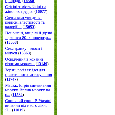
природи.
(
16380
)
Стікіні замість бікіні на
жіночих грудях.
(
16077
)
Сочна красуня диня:
корисні властивості та
калорій...
(
15853
)
Поношені, вицвілі й діряві
- джинси 80- х повернул...
(
13558
)
Секс зранку: плюси і
мінуси
(
13363
)
Освідчення в коханні
різними мовами.
(
13149
)
Зоряні весілля: ідеї для
практичного застосування
(
11747
)
Масаж. Істрія винекнення
масажу. Вплив масажу на
о...
(
11582
)
Свинячий грип. В Україні
виявили від нього ліки.
Я...
(
11019
)