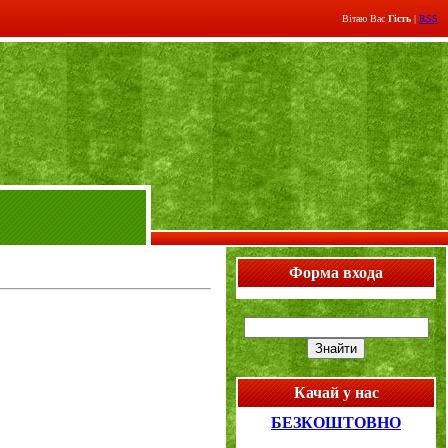
Вітаю Вас
Гість
|
RSS
Форма входа
Качай у нас
БЕЗКОШТОВНО