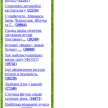
ВІДЕО
(
22337
)
Спортивні автомобілі
екстра-класу
(
22134
)
Cухофрукти. Абрикоси,
Ізюм, Чорнослив, Яблука
та Г...
(
20864
)
Гладка шкіра обличчя:
лікування вугрів
(постакне)....
(
20249
)
Інтимні «фішки» знаків
Зодіаку …
(
20008
)
Топ найсексуальніших
жінок світу [ФОТО]
(
19741
)
Ідеї оформлення весілля
втілені в реальність.
(
18258
)
Любовні ігри у ванній
(
17240
)
Струнка фігура: цікаві
хитрощі зірок.
(
16671
)
Найбільш вражаючі чудеса