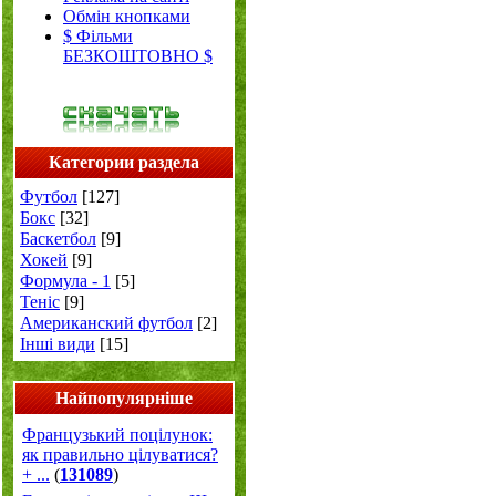
Обмін кнопками
$ Фільми
БЕЗКОШТОВНО $
Категории раздела
Футбол
[127]
Бокс
[32]
Баскетбол
[9]
Хокей
[9]
Формула - 1
[5]
Теніс
[9]
Американский футбол
[2]
Інші види
[15]
Найпопулярніше
Французький поцілунок:
як правильно цілуватися?
+ ...
(
131089
)