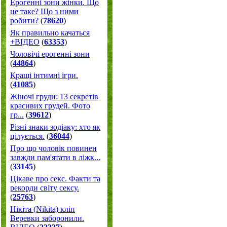
Ерогенні зони жінки. Що
це таке? Що з ними
робити?
(
78620
)
Як правильно качаться
+ВІДЕО
(
63353
)
Чоловічі ерогенні зони
(
44864
)
Кращі інтимні ігри.
(
41085
)
Жіночі груди: 13 секретів
красивих грудей. Фото
гр...
(
39612
)
Різні знаки зодіаку: хто як
цілується.
(
36044
)
Про що чоловік повинен
завжди пам'ятати в ліжк...
(
33145
)
Цікаве про секс. Факти та
рекорди світу сексу.
(
25763
)
Нікіта (Nikita) кліп
Веревки заборонили.