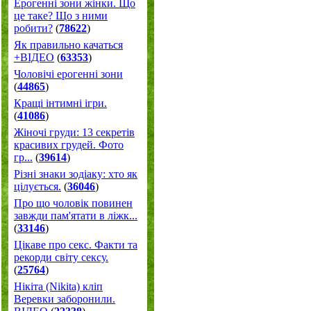
Ерогенні зони жінки. Що
це таке? Що з ними
робити?
(
78622
)
Як правильно качаться
+ВІДЕО
(
63353
)
Чоловічі ерогенні зони
(
44865
)
Кращі інтимні ігри.
(
41086
)
Жіночі груди: 13 секретів
красивих грудей. Фото
гр...
(
39614
)
Різні знаки зодіаку: хто як
цілується.
(
36046
)
Про що чоловік повинен
завжди пам'ятати в ліжк...
(
33146
)
Цікаве про секс. Факти та
рекорди світу сексу.
(
25764
)
Нікіта (Nikita) кліп
Веревки заборонили.