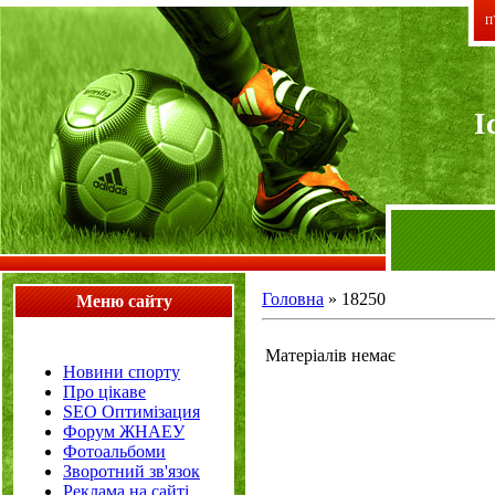
П`
I
Головна
»
18250
Меню сайту
Матеріалів немає
Новини спорту
Про цікаве
SEO Оптимізация
Форум ЖНАЕУ
Фотоальбоми
Зворотний зв'язок
Реклама на сайті