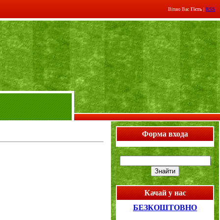
Вітаю Вас
Гість
|
RSS
Форма входа
Качай у нас
БЕЗКОШТОВНО