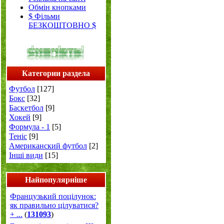
Обмін кнопками
$ Фільми
БЕЗКОШТОВНО $
Категории раздела
Футбол
[127]
Бокс
[32]
Баскетбол
[9]
Хокей
[9]
Формула - 1
[5]
Теніс
[9]
Американский футбол
[2]
Інші види
[15]
Найпопулярніше
Французький поцілунок:
як правильно цілуватися?
+ ...
(
131093
)