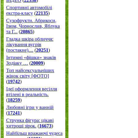
ВІДЕО
(
22338
)
Спортивні автомобілі
екстра-класу
(
22135
)
Cухофрукти. Абрикоси,
Ізюм, Чорнослив, Яблука
та Г...
(
20865
)
Гладка шкіра обличчя:
лікування вугрів
(постакне)....
(
20251
)
Інтимні «фішки» знаків
Зодіаку …
(
20009
)
Топ найсексуальніших
жінок світу [ФОТО]
(
19742
)
Ідеї оформлення весілля
втілені в реальність.
(
18259
)
Любовні ігри у ванній
(
17241
)
Струнка фігура: цікаві
хитрощі зірок.
(
16673
)
Найбільш вражаючі чудеса