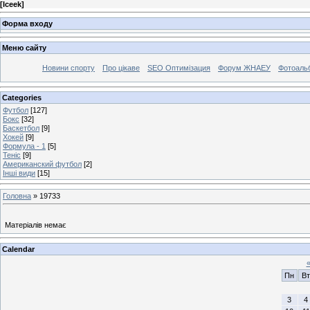
[
Iceek
]
Форма входу
Меню сайту
Новини спорту
Про цікаве
SEO Оптимізация
Форум ЖНАЕУ
Фотоаль
Categories
Футбол
[127]
Бокс
[32]
Баскетбол
[9]
Хокей
[9]
Формула - 1
[5]
Теніс
[9]
Американский футбол
[2]
Інші види
[15]
Головна
»
19733
Матеріалів немає
Calendar
Пн
Вт
3
4