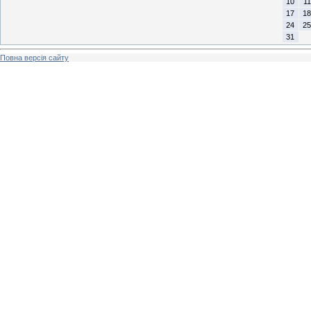
10
11
17
18
24
25
31
Повна версія сайту