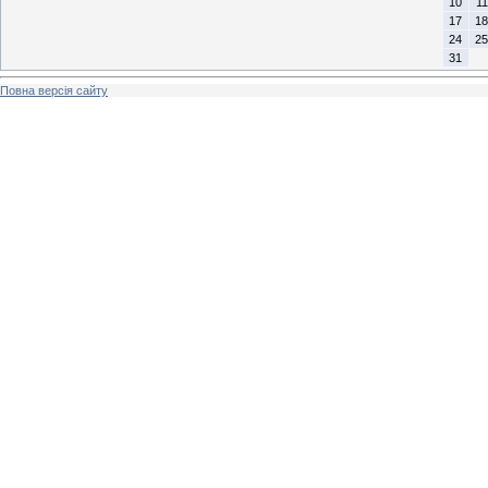
10
11
17
18
24
25
31
Повна версія сайту