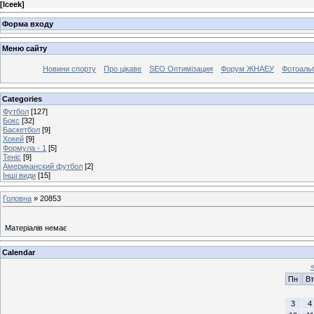
[
Iceek
]
Форма входу
Меню сайту
Новини спорту
Про цікаве
SEO Оптимізация
Форум ЖНАЕУ
Фотоаль
Categories
Футбол
[127]
Бокс
[32]
Баскетбол
[9]
Хокей
[9]
Формула - 1
[5]
Теніс
[9]
Американский футбол
[2]
Інші види
[15]
Головна
»
20853
Матеріалів немає
Calendar
Пн
Вт
3
4