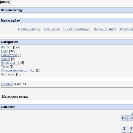
[
Iceek
]
Форма входу
Меню сайту
Новини спорту
Про цікаве
SEO Оптимізация
Форум ЖНАЕУ
Фотоаль
Categories
Футбол
[127]
Бокс
[32]
Баскетбол
[9]
Хокей
[9]
Формула - 1
[5]
Теніс
[9]
Американский футбол
[2]
Інші види
[15]
Головна
»
41073
Матеріалів немає
Calendar
Пн
Вт
3
4