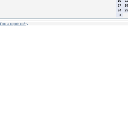
10
11
17
18
24
25
31
Повна версія сайту