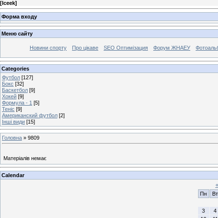
[
Iceek
]
Форма входу
Меню сайту
Новини спорту
Про цікаве
SEO Оптимізация
Форум ЖНАЕУ
Фотоаль
Categories
Футбол
[127]
Бокс
[32]
Баскетбол
[9]
Хокей
[9]
Формула - 1
[5]
Теніс
[9]
Американский футбол
[2]
Інші види
[15]
Головна
»
9809
Матеріалів немає
Calendar
Пн
Вт
3
4