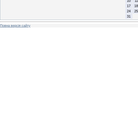
10
11
17
18
24
25
31
Повна версія сайту