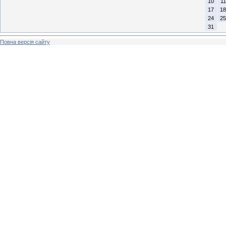
10
11
17
18
24
25
31
Повна версія сайту