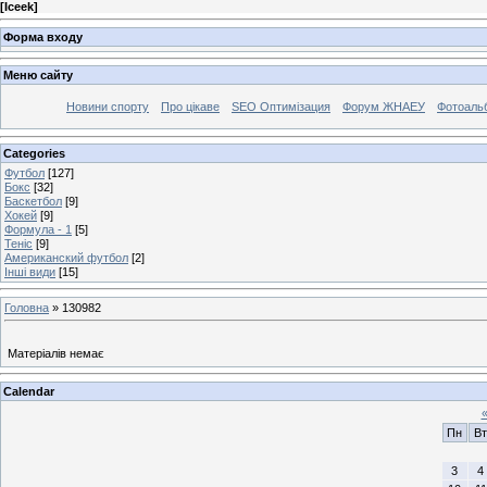
[
Iceek
]
Форма входу
Меню сайту
Новини спорту
Про цікаве
SEO Оптимізация
Форум ЖНАЕУ
Фотоаль
Categories
Футбол
[127]
Бокс
[32]
Баскетбол
[9]
Хокей
[9]
Формула - 1
[5]
Теніс
[9]
Американский футбол
[2]
Інші види
[15]
Головна
»
130982
Матеріалів немає
Calendar
Пн
Вт
3
4