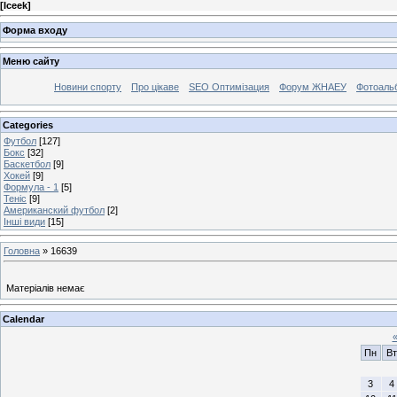
[
Iceek
]
Форма входу
Меню сайту
Новини спорту
Про цікаве
SEO Оптимізация
Форум ЖНАЕУ
Фотоаль
Categories
Футбол
[127]
Бокс
[32]
Баскетбол
[9]
Хокей
[9]
Формула - 1
[5]
Теніс
[9]
Американский футбол
[2]
Інші види
[15]
Головна
»
16639
Матеріалів немає
Calendar
Пн
Вт
3
4