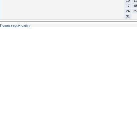
10
11
17
18
24
25
31
Повна версія сайту