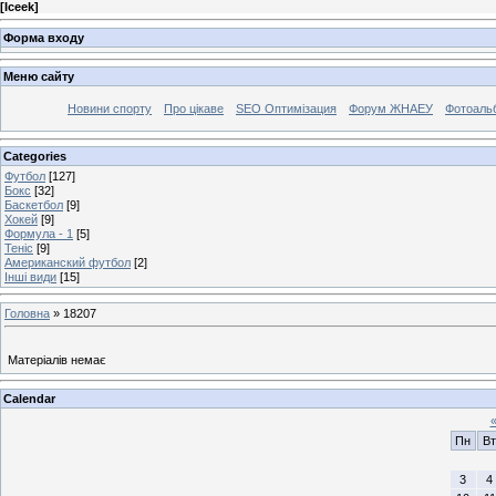
[
Iceek
]
Форма входу
Меню сайту
Новини спорту
Про цікаве
SEO Оптимізация
Форум ЖНАЕУ
Фотоаль
Categories
Футбол
[127]
Бокс
[32]
Баскетбол
[9]
Хокей
[9]
Формула - 1
[5]
Теніс
[9]
Американский футбол
[2]
Інші види
[15]
Головна
»
18207
Матеріалів немає
Calendar
Пн
Вт
3
4