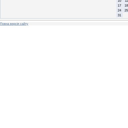
10
11
17
18
24
25
31
Повна версія сайту