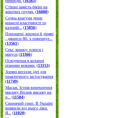
природи.
(
16383
)
Стікіні замість бікіні на
жіночих грудях.
(
16080
)
Сочна красуня диня:
корисні властивості та
калорій...
(
15856
)
Поношені, вицвілі й діряві
- джинси 80- х повернул...
(
13561
)
Секс зранку: плюси і
мінуси
(
13366
)
Освідчення в коханні
різними мовами.
(
13153
)
Зоряні весілля: ідеї для
практичного застосування
(
11749
)
Масаж. Істрія винекнення
масажу. Вплив масажу на
о...
(
11584
)
Свинячий грип. В Україні
виявили від нього ліки.
Я...
(
11020
)