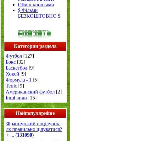
Обмін кнопками
$ Фільми
БЕЗКОШТОВНО $
Категории раздела
Футбол
[127]
Бокс
[32]
Баскетбол
[9]
Хокей
[9]
Формула - 1
[5]
Теніс
[9]
Американский футбол
[2]
Інші види
[15]
Найпопулярніше
Французький поцілунок:
як правильно цілуватися?
+ ...
(
131098
)