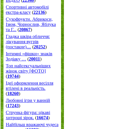
ВІДЕО
(
22340
)
Спортивні автомобілі
екстра-класу
(
22136
)
Cухофрукти. Абрикоси,
Ізюм, Чорнослив, Яблука
та Г...
(
20867
)
Гладка шкіра обличчя:
лікування вугрів
(постакне)....
(
20252
)
Інтимні «фішки» знаків
Зодіаку …
(
20011
)
Топ найсексуальніших
жінок світу [ФОТО]
(
19744
)
Ідеї оформлення весілля
втілені в реальність.
(
18260
)
Любовні ігри у ванній
(
17243
)
Струнка фігура: цікаві
хитрощі зірок.
(
16674
)
Найбільш вражаючі чудеса