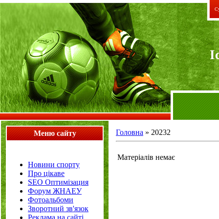
Су
I
Головна
»
20232
Меню сайту
Матеріалів немає
Новини спорту
Про цікаве
SEO Оптимізация
Форум ЖНАЕУ
Фотоальбоми
Зворотний зв'язок
Реклама на сайті