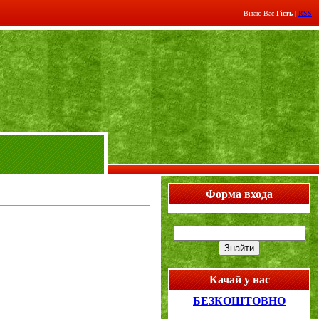
Вітаю Вас
Гість
|
RSS
Форма входа
Качай у нас
БЕЗКОШТОВНО