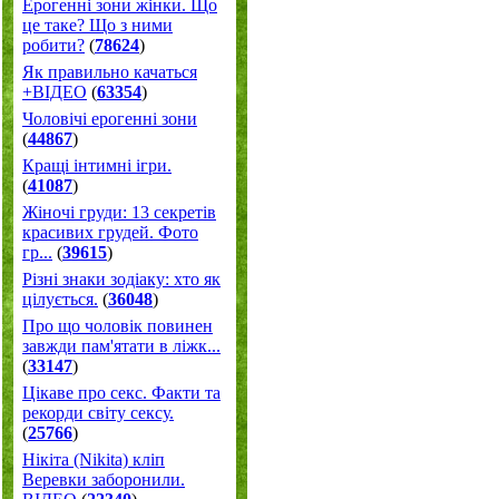
Ерогенні зони жінки. Що
це таке? Що з ними
робити?
(
78624
)
Як правильно качаться
+ВІДЕО
(
63354
)
Чоловічі ерогенні зони
(
44867
)
Кращі інтимні ігри.
(
41087
)
Жіночі груди: 13 секретів
красивих грудей. Фото
гр...
(
39615
)
Різні знаки зодіаку: хто як
цілується.
(
36048
)
Про що чоловік повинен
завжди пам'ятати в ліжк...
(
33147
)
Цікаве про секс. Факти та
рекорди світу сексу.
(
25766
)
Нікіта (Nikita) кліп
Веревки заборонили.