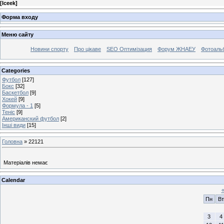
[
Iceek
]
Форма входу
Меню сайту
Новини спорту
Про цікаве
SEO Оптимізация
Форум ЖНАЕУ
Фотоаль
Categories
Футбол
[127]
Бокс
[32]
Баскетбол
[9]
Хокей
[9]
Формула - 1
[5]
Теніс
[9]
Американский футбол
[2]
Інші види
[15]
Головна
»
22121
Матеріалів немає
Calendar
Пн
Вт
3
4