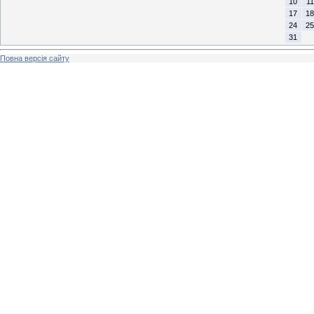
10
11
17
18
24
25
31
Повна версія сайту