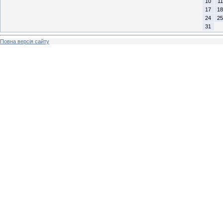
10
11
17
18
24
25
31
Повна версія сайту