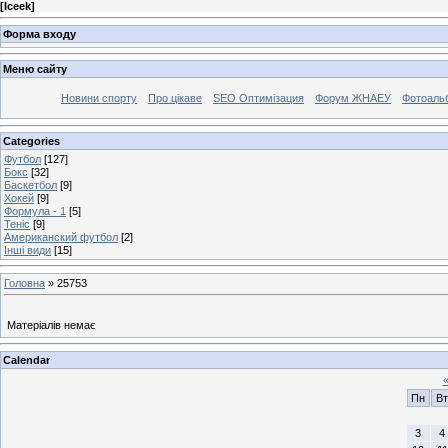
[
Iceek
]
Форма входу
Меню сайту
Новини спорту
Про цікаве
SEO Оптимізация
Форум ЖНАЕУ
Фотоаль
Categories
Футбол
[127]
Бокс
[32]
Баскетбол
[9]
Хокей
[9]
Формула - 1
[5]
Теніс
[9]
Американский футбол
[2]
Інші види
[15]
Головна
»
25753
Матеріалів немає
Calendar
Пн
Вт
3
4