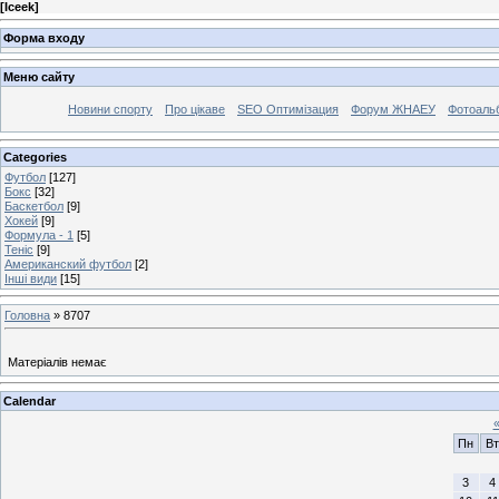
[
Iceek
]
Форма входу
Меню сайту
Новини спорту
Про цікаве
SEO Оптимізация
Форум ЖНАЕУ
Фотоаль
Categories
Футбол
[127]
Бокс
[32]
Баскетбол
[9]
Хокей
[9]
Формула - 1
[5]
Теніс
[9]
Американский футбол
[2]
Інші види
[15]
Головна
»
8707
Матеріалів немає
Calendar
Пн
Вт
3
4