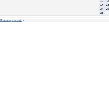
10
11
17
18
24
25
31
Повна версія сайту