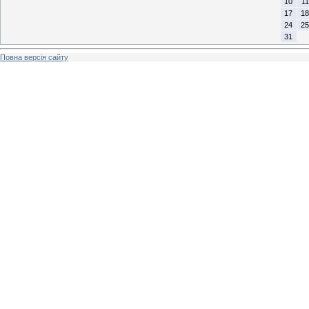
10
11
17
18
24
25
31
Повна версія сайту