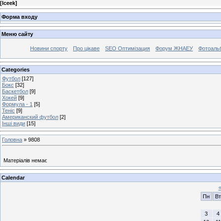
[
Iceek
]
Форма входу
Меню сайту
Новини спорту
Про цікаве
SEO Оптимізация
Форум ЖНАЕУ
Фотоаль
Categories
Футбол
[127]
Бокс
[32]
Баскетбол
[9]
Хокей
[9]
Формула - 1
[5]
Теніс
[9]
Американский футбол
[2]
Інші види
[15]
Головна
»
9808
Матеріалів немає
Calendar
Пн
Вт
3
4