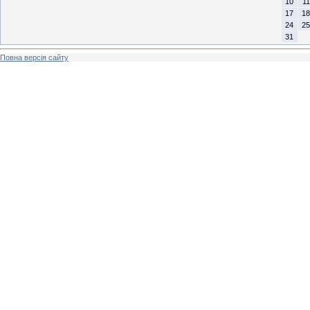
10
11
17
18
24
25
31
Повна версія сайту