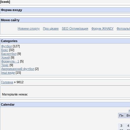
[
Iceek
]
Форма входу
Меню сайту
Новини спорту
Про цікаве
SEO Оптимізация
Форум ЖНАЕУ
Фотоаль
Categories
Футбол
[127]
Бокс
[32]
Баскетбол
[9]
Хокей
[9]
Формула - 1
[5]
Теніс
[9]
Американский футбол
[2]
Інші види
[15]
Головна
»
9812
Матеріалів немає
Calendar
Пн
Вт
3
4