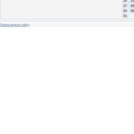
10
11
17
18
24
25
31
Повна версія сайту