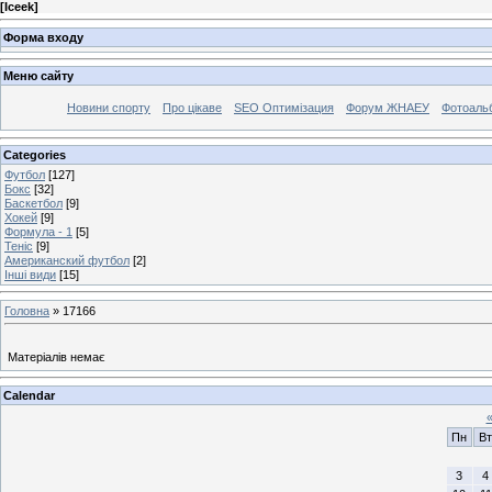
[
Iceek
]
Форма входу
Меню сайту
Новини спорту
Про цікаве
SEO Оптимізация
Форум ЖНАЕУ
Фотоаль
Categories
Футбол
[127]
Бокс
[32]
Баскетбол
[9]
Хокей
[9]
Формула - 1
[5]
Теніс
[9]
Американский футбол
[2]
Інші види
[15]
Головна
»
17166
Матеріалів немає
Calendar
Пн
Вт
3
4