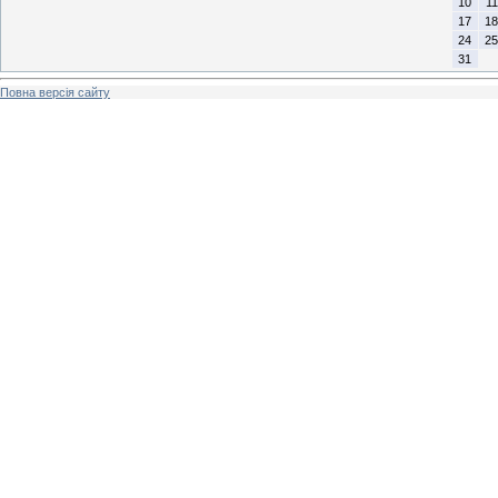
10
11
17
18
24
25
31
Повна версія сайту