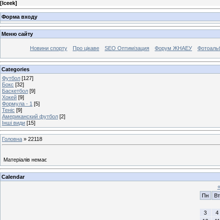
[
Iceek
]
Форма входу
Меню сайту
Новини спорту
Про цікаве
SEO Оптимізация
Форум ЖНАЕУ
Фотоаль
Categories
Футбол
[127]
Бокс
[32]
Баскетбол
[9]
Хокей
[9]
Формула - 1
[5]
Теніс
[9]
Американский футбол
[2]
Інші види
[15]
Головна
»
22118
Матеріалів немає
Calendar
Пн
Вт
3
4