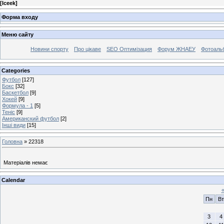
[
Iceek
]
Форма входу
Меню сайту
Новини спорту
Про цікаве
SEO Оптимізация
Форум ЖНАЕУ
Фотоаль
Categories
Футбол
[127]
Бокс
[32]
Баскетбол
[9]
Хокей
[9]
Формула - 1
[5]
Теніс
[9]
Американский футбол
[2]
Інші види
[15]
Головна
»
22318
Матеріалів немає
Calendar
Пн
Вт
3
4