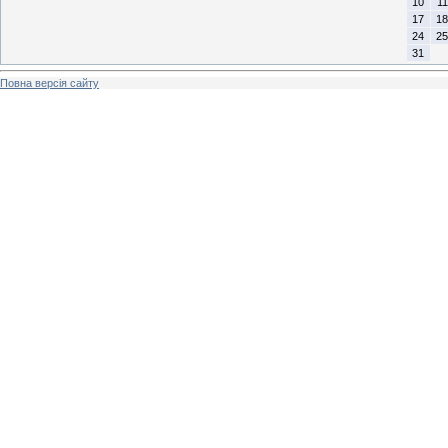
10
11
17
18
24
25
31
Повна версія сайту