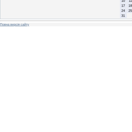
10
11
17
18
24
25
31
Повна версія сайту