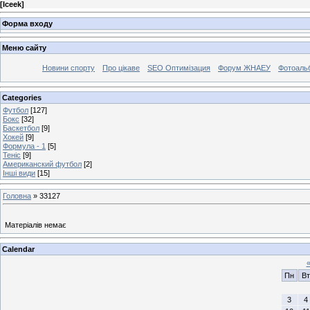
[
Iceek
]
Форма входу
Меню сайту
Новини спорту
Про цікаве
SEO Оптимізация
Форум ЖНАЕУ
Фотоаль
Categories
Футбол
[127]
Бокс
[32]
Баскетбол
[9]
Хокей
[9]
Формула - 1
[5]
Теніс
[9]
Американский футбол
[2]
Інші види
[15]
Головна
»
33127
Матеріалів немає
Calendar
Пн
Вт
3
4