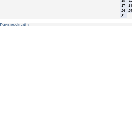
10
11
17
18
24
25
31
Повна версія сайту