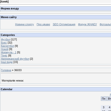
[
Iceek
]
Форма входу
Меню сайту
Новини спорту
Про цікаве
SEO Оптимізация
Форум ЖНАЕУ
Фотоаль
Categories
Футбол
[127]
Бокс
[32]
Баскетбол
[9]
Хокей
[9]
Формула - 1
[5]
Теніс
[9]
Американский футбол
[2]
Інші види
[15]
Головна
»
36033
Матеріалів немає
Calendar
Пн
Вт
3
4