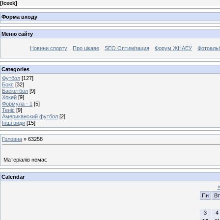
[
Iceek
]
Форма входу
Меню сайту
Новини спорту
Про цікаве
SEO Оптимізация
Форум ЖНАЕУ
Фотоаль
Categories
Футбол
[127]
Бокс
[32]
Баскетбол
[9]
Хокей
[9]
Формула - 1
[5]
Теніс
[9]
Американский футбол
[2]
Інші види
[15]
Головна
»
63258
Матеріалів немає
Calendar
Пн
Вт
3
4