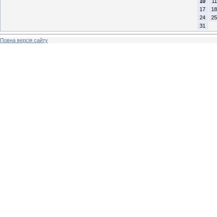
10
11
17
18
24
25
31
Повна версія сайту