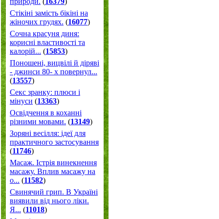
природи.
(
16379
)
Стікіні замість бікіні на
жіночих грудях.
(
16077
)
Сочна красуня диня:
корисні властивості та
калорій...
(
15853
)
Поношені, вицвілі й діряві
- джинси 80- х повернул...
(
13557
)
Секс зранку: плюси і
мінуси
(
13363
)
Освідчення в коханні
різними мовами.
(
13149
)
Зоряні весілля: ідеї для
практичного застосування
(
11746
)
Масаж. Істрія винекнення
масажу. Вплив масажу на
о...
(
11582
)
Свинячий грип. В Україні
виявили від нього ліки.
Я...
(
11018
)