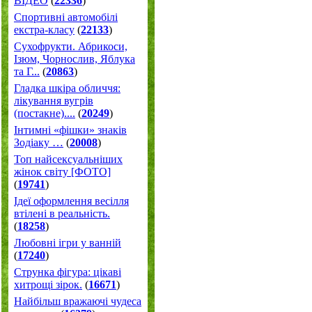
ВІДЕО
(
22336
)
Спортивні автомобілі
екстра-класу
(
22133
)
Cухофрукти. Абрикоси,
Ізюм, Чорнослив, Яблука
та Г...
(
20863
)
Гладка шкіра обличчя:
лікування вугрів
(постакне)....
(
20249
)
Інтимні «фішки» знаків
Зодіаку …
(
20008
)
Топ найсексуальніших
жінок світу [ФОТО]
(
19741
)
Ідеї оформлення весілля
втілені в реальність.
(
18258
)
Любовні ігри у ванній
(
17240
)
Струнка фігура: цікаві
хитрощі зірок.
(
16671
)
Найбільш вражаючі чудеса