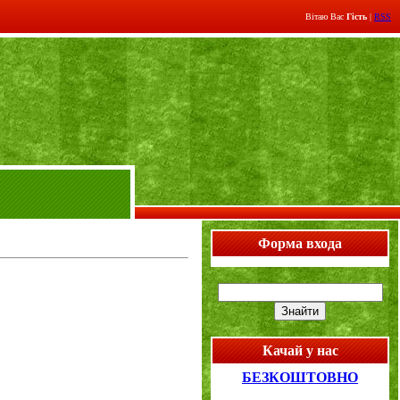
Вітаю Вас
Гість
|
RSS
Форма входа
Качай у нас
БЕЗКОШТОВНО