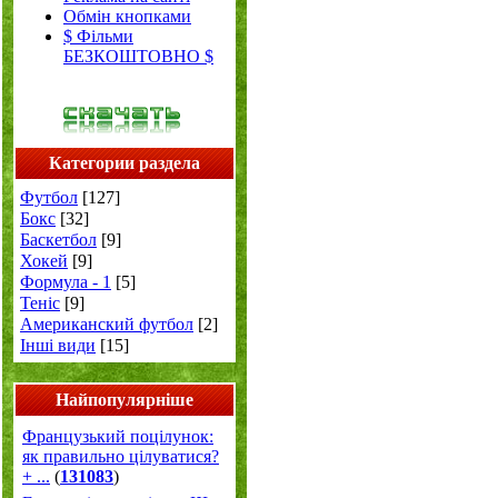
Обмін кнопками
$ Фільми
БЕЗКОШТОВНО $
Категории раздела
Футбол
[127]
Бокс
[32]
Баскетбол
[9]
Хокей
[9]
Формула - 1
[5]
Теніс
[9]
Американский футбол
[2]
Інші види
[15]
Найпопулярніше
Французький поцілунок:
як правильно цілуватися?
+ ...
(
131083
)