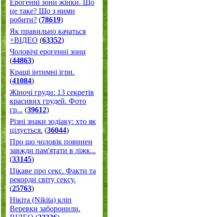
Ерогенні зони жінки. Що
це таке? Що з ними
робити?
(
78619
)
Як правильно качаться
+ВІДЕО
(
63352
)
Чоловічі ерогенні зони
(
44863
)
Кращі інтимні ігри.
(
41084
)
Жіночі груди: 13 секретів
красивих грудей. Фото
гр...
(
39612
)
Різні знаки зодіаку: хто як
цілується.
(
36044
)
Про що чоловік повинен
завжди пам'ятати в ліжк...
(
33145
)
Цікаве про секс. Факти та
рекорди світу сексу.
(
25763
)
Нікіта (Nikita) кліп
Веревки заборонили.