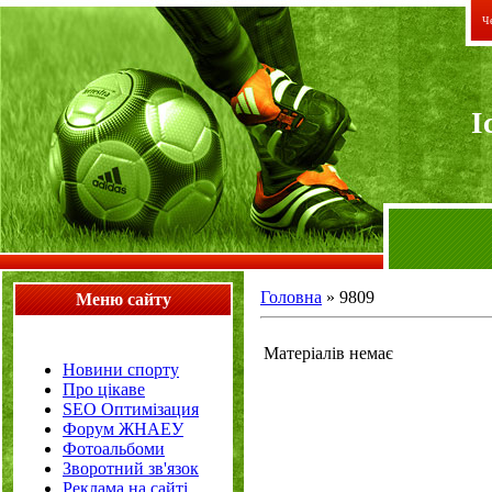
Че
I
Головна
»
9809
Меню сайту
Матеріалів немає
Новини спорту
Про цікаве
SEO Оптимізация
Форум ЖНАЕУ
Фотоальбоми
Зворотний зв'язок
Реклама на сайті