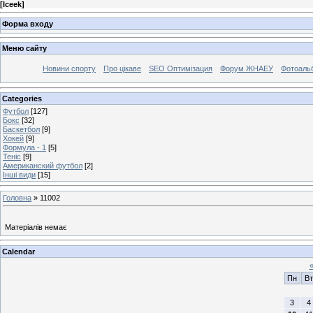
[
Iceek
]
Форма входу
Меню сайту
Новини спорту
Про цікаве
SEO Оптимізация
Форум ЖНАЕУ
Фотоаль
Categories
Футбол
[127]
Бокс
[32]
Баскетбол
[9]
Хокей
[9]
Формула - 1
[5]
Теніс
[9]
Американский футбол
[2]
Інші види
[15]
Головна
»
11002
Матеріалів немає
Calendar
Пн
Вт
3
4