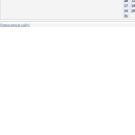
10
11
17
18
24
25
31
Повна версія сайту