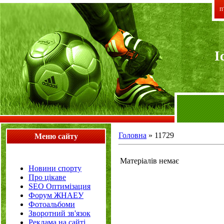
П`
I
Головна
»
11729
Меню сайту
Матеріалів немає
Новини спорту
Про цікаве
SEO Оптимізация
Форум ЖНАЕУ
Фотоальбоми
Зворотний зв'язок
Реклама на сайті