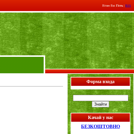
Вітаю Вас
Гість
|
RSS
Форма входа
Качай у нас
БЕЗКОШТОВНО