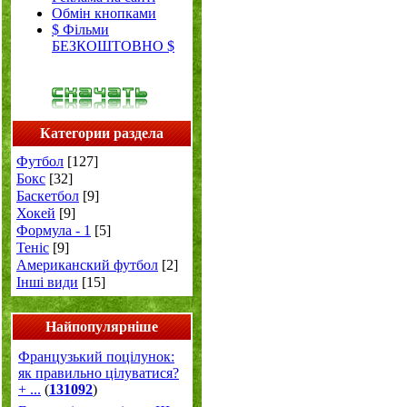
Обмін кнопками
$ Фільми
БЕЗКОШТОВНО $
Категории раздела
Футбол
[127]
Бокс
[32]
Баскетбол
[9]
Хокей
[9]
Формула - 1
[5]
Теніс
[9]
Американский футбол
[2]
Інші види
[15]
Найпопулярніше
Французький поцілунок:
як правильно цілуватися?
+ ...
(
131092
)