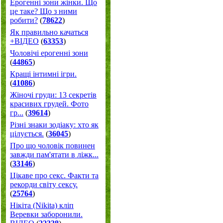
Ерогенні зони жінки. Що
це таке? Що з ними
робити?
(
78622
)
Як правильно качаться
+ВІДЕО
(
63353
)
Чоловічі ерогенні зони
(
44865
)
Кращі інтимні ігри.
(
41086
)
Жіночі груди: 13 секретів
красивих грудей. Фото
гр...
(
39614
)
Різні знаки зодіаку: хто як
цілується.
(
36045
)
Про що чоловік повинен
завжди пам'ятати в ліжк...
(
33146
)
Цікаве про секс. Факти та
рекорди світу сексу.
(
25764
)
Нікіта (Nikita) кліп
Веревки заборонили.