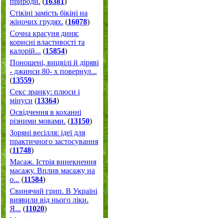
природи.
(
16381
)
Стікіні замість бікіні на
жіночих грудях.
(
16078
)
Сочна красуня диня:
корисні властивості та
калорій...
(
15854
)
Поношені, вицвілі й діряві
- джинси 80- х повернул...
(
13559
)
Секс зранку: плюси і
мінуси
(
13364
)
Освідчення в коханні
різними мовами.
(
13150
)
Зоряні весілля: ідеї для
практичного застосування
(
11748
)
Масаж. Істрія винекнення
масажу. Вплив масажу на
о...
(
11584
)
Свинячий грип. В Україні
виявили від нього ліки.
Я...
(
11020
)