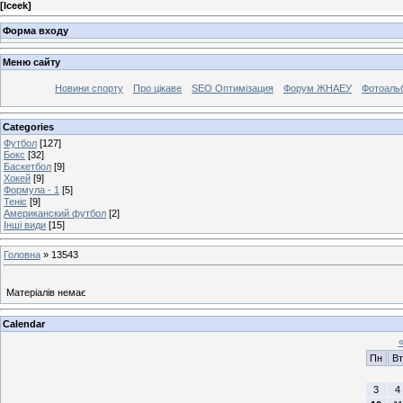
[
Iceek
]
Форма входу
Меню сайту
Новини спорту
Про цікаве
SEO Оптимізация
Форум ЖНАЕУ
Фотоаль
Categories
Футбол
[127]
Бокс
[32]
Баскетбол
[9]
Хокей
[9]
Формула - 1
[5]
Теніс
[9]
Американский футбол
[2]
Інші види
[15]
Головна
»
13543
Матеріалів немає
Calendar
Пн
Вт
3
4