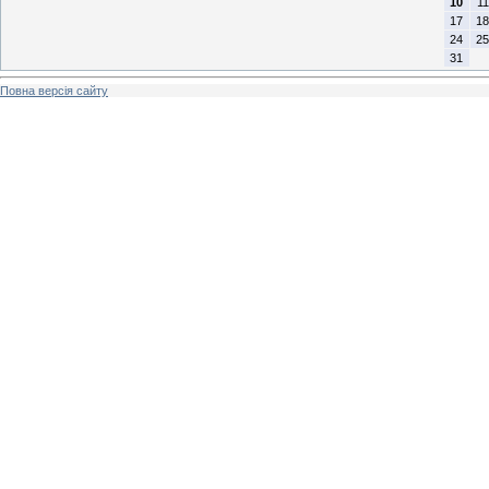
10
11
17
18
24
25
31
Повна версія сайту