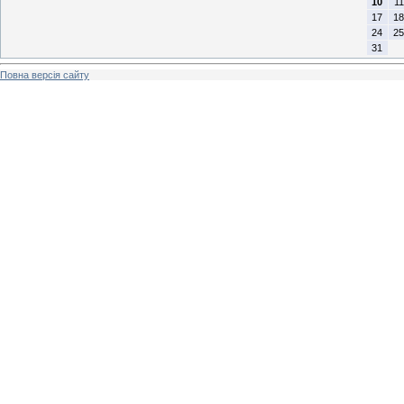
10
11
17
18
24
25
31
Повна версія сайту