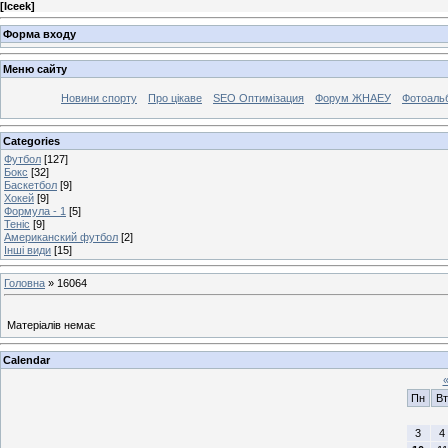
[
Iceek
]
Форма входу
Меню сайту
Новини спорту
Про цікаве
SEO Оптимізация
Форум ЖНАЕУ
Фотоаль
Categories
Футбол
[127]
Бокс
[32]
Баскетбол
[9]
Хокей
[9]
Формула - 1
[5]
Теніс
[9]
Американский футбол
[2]
Інші види
[15]
Головна
»
16064
Матеріалів немає
Calendar
Пн
Вт
3
4