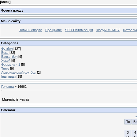
[
Iceek
]
Форма входу
Меню сайту
Новини спорту
Про цікаве
SEO Оптимізация
Форум ЖНАЕУ
Фотоаль
Categories
Футбол
[127]
Бокс
[32]
Баскетбол
[9]
Хокей
[9]
Формула - 1
[5]
Теніс
[9]
Американский футбол
[2]
Інші види
[15]
Головна
»
16662
Матеріалів немає
Calendar
Пн
Вт
3
4