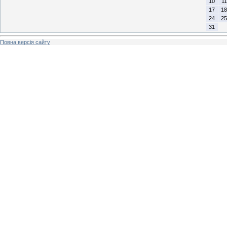
10
11
17
18
24
25
31
Повна версія сайту