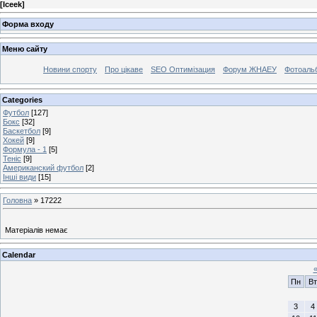
[
Iceek
]
Форма входу
Меню сайту
Новини спорту
Про цікаве
SEO Оптимізация
Форум ЖНАЕУ
Фотоаль
Categories
Футбол
[127]
Бокс
[32]
Баскетбол
[9]
Хокей
[9]
Формула - 1
[5]
Теніс
[9]
Американский футбол
[2]
Інші види
[15]
Головна
»
17222
Матеріалів немає
Calendar
Пн
Вт
3
4