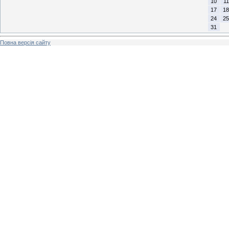
10
11
17
18
24
25
31
Повна версія сайту