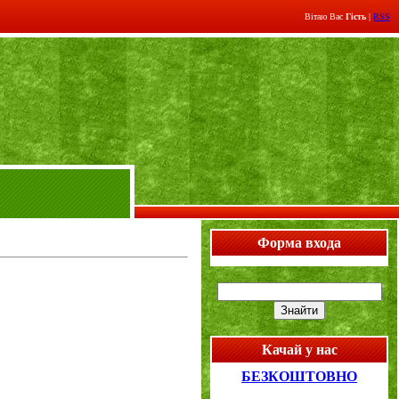
Вітаю Вас
Гість
|
RSS
Форма входа
Качай у нас
БЕЗКОШТОВНО