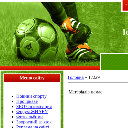
П`
I
Головна
»
17229
Меню сайту
Матеріалів немає
Новини спорту
Про цікаве
SEO Оптимізация
Форум ЖНАЕУ
Фотоальбоми
Зворотний зв'язок
Реклама на сайті