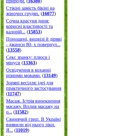
природи.
(
16380
)
Стікіні замість бікіні на
жіночих грудях.
(
16077
)
Сочна красуня диня:
корисні властивості та
калорій...
(
15853
)
Поношені, вицвілі й діряві
- джинси 80- х повернул...
(
13558
)
Секс зранку: плюси і
мінуси
(
13363
)
Освідчення в коханні
різними мовами.
(
13149
)
Зоряні весілля: ідеї для
практичного застосування
(
11747
)
Масаж. Істрія винекнення
масажу. Вплив масажу на
о...
(
11582
)
Свинячий грип. В Україні
виявили від нього ліки.
Я...
(
11019
)