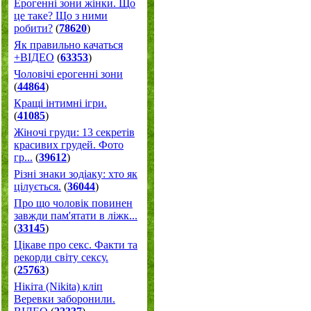
Ерогенні зони жінки. Що
це таке? Що з ними
робити?
(
78620
)
Як правильно качаться
+ВІДЕО
(
63353
)
Чоловічі ерогенні зони
(
44864
)
Кращі інтимні ігри.
(
41085
)
Жіночі груди: 13 секретів
красивих грудей. Фото
гр...
(
39612
)
Різні знаки зодіаку: хто як
цілується.
(
36044
)
Про що чоловік повинен
завжди пам'ятати в ліжк...
(
33145
)
Цікаве про секс. Факти та
рекорди світу сексу.
(
25763
)
Нікіта (Nikita) кліп
Веревки заборонили.