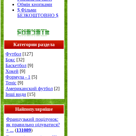
Обмін кнопками
$ Фільми
БЕЗКОШТОВНО $
Категории раздела
Футбол
[127]
Бокс
[32]
Баскетбол
[9]
Хокей
[9]
Формула - 1
[5]
Теніс
[9]
Американский футбол
[2]
Інші види
[15]
Найпопулярніше
Французький поцілунок:
як правильно цілуватися?
+ ...
(
131089
)