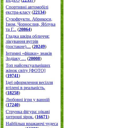
ВІДЕО
(
22337
)
Спортивні автомобілі
екстра-класу
(
22134
)
Cухофрукти. Абрикоси,
Ізюм, Чорнослив, Яблука
та Г...
(
20864
)
Гладка шкіра обличчя:
лікування вугрів
(постакне)....
(
20249
)
Інтимні «фішки» знаків
Зодіаку …
(
20008
)
Топ найсексуальніших
жінок світу [ФОТО]
(
19741
)
Ідеї оформлення весілля
втілені в реальність.
(
18258
)
Любовні ігри у ванній
(
17240
)
Струнка фігура: цікаві
хитрощі зірок.
(
16671
)
Найбільш вражаючі чудеса