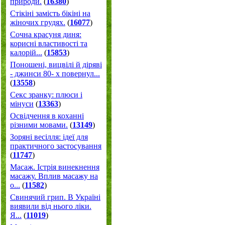
природи.
(
16380
)
Стікіні замість бікіні на
жіночих грудях.
(
16077
)
Сочна красуня диня:
корисні властивості та
калорій...
(
15853
)
Поношені, вицвілі й діряві
- джинси 80- х повернул...
(
13558
)
Секс зранку: плюси і
мінуси
(
13363
)
Освідчення в коханні
різними мовами.
(
13149
)
Зоряні весілля: ідеї для
практичного застосування
(
11747
)
Масаж. Істрія винекнення
масажу. Вплив масажу на
о...
(
11582
)
Свинячий грип. В Україні
виявили від нього ліки.
Я...
(
11019
)