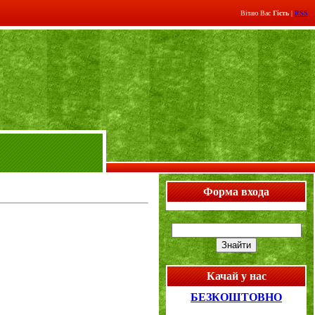
Вітаю Вас
Гість
|
RSS
Форма входа
Качай у нас
БЕЗКОШТОВНО