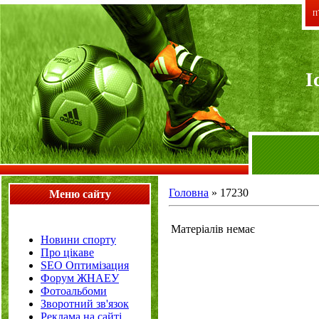
П`
I
Головна
»
17230
Меню сайту
Матеріалів немає
Новини спорту
Про цікаве
SEO Оптимізация
Форум ЖНАЕУ
Фотоальбоми
Зворотний зв'язок
Реклама на сайті