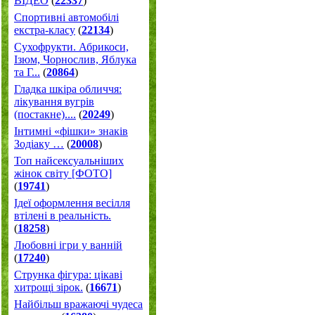
ВІДЕО
(
22337
)
Спортивні автомобілі
екстра-класу
(
22134
)
Cухофрукти. Абрикоси,
Ізюм, Чорнослив, Яблука
та Г...
(
20864
)
Гладка шкіра обличчя:
лікування вугрів
(постакне)....
(
20249
)
Інтимні «фішки» знаків
Зодіаку …
(
20008
)
Топ найсексуальніших
жінок світу [ФОТО]
(
19741
)
Ідеї оформлення весілля
втілені в реальність.
(
18258
)
Любовні ігри у ванній
(
17240
)
Струнка фігура: цікаві
хитрощі зірок.
(
16671
)
Найбільш вражаючі чудеса