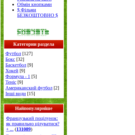
Обмін кнопками
$ Фільми
БЕЗКОШТОВНО $
Категории раздела
Футбол
[127]
Бокс
[32]
Баскетбол
[9]
Хокей
[9]
Формула - 1
[5]
Теніс
[9]
Американский футбол
[2]
Інші види
[15]
Найпопулярніше
Французький поцілунок:
як правильно цілуватися?
+ ...
(
131089
)